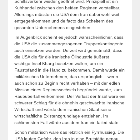
Schiffsverkehr wieder geöffnet wird. Prinzipiell ist ein
Kuhhandel zwischen den beiden Regimen vorstellbar.
Allerdings müssten die USA dem Iran dabei wohl weit
entgegenkommen und de facto das Scheitern des
gesamten Unternehmens eingestehen.
Im Augenblick scheint es jedoch wahrscheinlicher, dass
die USA die zusammengezogenen Truppenkontingente
auch einsetzen werden. Derzeit wird gemutmaßt, dass
die USA die für die iranische Ölindustrie äußerst
wichtige Insel Kharg besetzen wollen, um ein
Faustpfand in die Hand zu bekommen. Damit würde ein
militärisches Unternehmen, das ursprünglich – wenn
auch schon zu Beginn recht verhalten – mit der edlen
Mission eines Regimewechsels begründet wurde, zum
Raubüberfall verkommen. Der Verlust der Insel wäre ein
schwerer Schlag für die ohnehin geschwächte iranische
Wirtschaft und würde dem iranischen Staat seine
wirtschaftliche Existenzgrundlage entziehen. Im
schlimmsten Fall würde aus dem Iran ein failed state.
Schon militärisch wäre das letztlich ein Pyrrhussieg. Die
USA laufen Gefahr, den Iran in eine Brutstätte genau