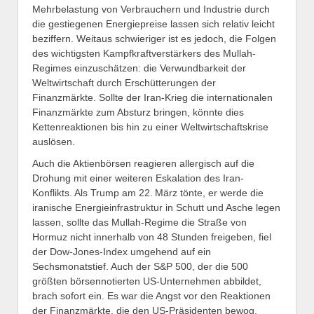
Mehrbelastung von Verbrauchern und Industrie durch
die gestiegenen Energiepreise lassen sich relativ leicht
beziffern. Weitaus schwieriger ist es jedoch, die Folgen
des wichtigsten Kampfkraftverstärkers des Mullah-
Regimes einzuschätzen: die Verwundbarkeit der
Weltwirtschaft durch Erschütterungen der
Finanzmärkte. Sollte der Iran-Krieg die internationalen
Finanzmärkte zum Absturz bringen, könnte dies
Kettenreaktionen bis hin zu einer Weltwirtschaftskrise
auslösen.
Auch die Aktienbörsen reagieren allergisch auf die
Drohung mit einer weiteren Eskalation des Iran-
Konflikts. Als Trump am 22. März tönte, er werde die
iranische Energieinfrastruktur in Schutt und Asche legen
lassen, sollte das Mullah-Regime die Straße von
Hormuz nicht innerhalb von 48 Stunden freigeben, fiel
der Dow-Jones-Index umgehend auf ein
Sechsmonatstief. Auch der S&P 500, der die 500
größten börsennotierten US-Unternehmen abbildet,
brach sofort ein. Es war die Angst vor den Reaktionen
der Finanzmärkte, die den US-Präsidenten bewog,