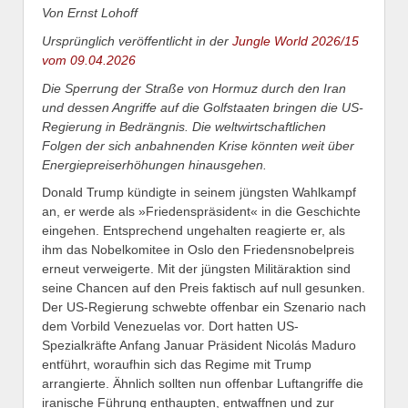
Von Ernst Lohoff
Ursprünglich veröffentlicht in der
Jungle World 2026/15
vom 09.04.2026
Die Sperrung der Straße von Hormuz durch den Iran
und dessen Angriffe auf die Golfstaaten bringen die US-
Regierung in Bedrängnis. Die weltwirtschaftlichen
Folgen der sich anbahnenden Krise könnten weit über
Energiepreiserhöhungen hinausgehen.
Donald Trump kündigte in seinem jüngsten Wahlkampf
an, er werde als »Friedenspräsident« in die Geschichte
eingehen. Entsprechend ungehalten reagierte er, als
ihm das Nobelkomitee in Oslo den Friedensnobelpreis
erneut verweigerte. Mit der jüngsten Militäraktion sind
seine Chancen auf den Preis faktisch auf null gesunken.
Der US-Regierung schwebte offenbar ein Szenario nach
dem Vorbild Venezuelas vor. Dort hatten US-
Spezialkräfte Anfang Januar Präsident Nicolás Maduro
entführt, woraufhin sich das Regime mit Trump
arrangierte. Ähnlich sollten nun offenbar Luftangriffe die
iranische Führung enthaupten, entwaffnen und zur