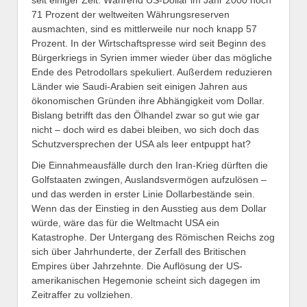
seit einiger Zeit. Während US-Dollar im Jahr 2000 noch
71 Prozent der weltweiten Währungsreserven
ausmachten, sind es mittlerweile nur noch knapp 57
Prozent. In der Wirtschaftspresse wird seit Beginn des
Bürgerkriegs in Syrien immer wieder über das mögliche
Ende des Petrodollars spekuliert. Außerdem reduzieren
Länder wie Saudi-Arabien seit einigen Jahren aus
ökonomischen Gründen ihre Abhängigkeit vom Dollar.
Bislang betrifft das den Ölhandel zwar so gut wie gar
nicht – doch wird es dabei bleiben, wo sich doch das
Schutzversprechen der USA als leer entpuppt hat?
Die Einnahmeausfälle durch den Iran-Krieg dürften die
Golfstaaten zwingen, Auslandsvermögen aufzulösen –
und das werden in erster Linie Dollarbestände sein.
Wenn das der Einstieg in den Ausstieg aus dem Dollar
würde, wäre das für die Weltmacht USA ein
Katastrophe. Der Untergang des Römischen Reichs zog
sich über Jahrhunderte, der Zerfall des Britischen
Empires über Jahrzehnte. Die Auflösung der US-
amerikanischen Hegemonie scheint sich dagegen im
Zeitraffer zu vollziehen.