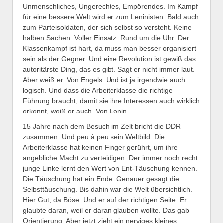
Unmenschliches, Ungerechtes, Empörendes. Im Kampf
für eine bessere Welt wird er zum Leninisten. Bald auch
zum Parteisoldaten, der sich selbst so versteht. Keine
halben Sachen. Voller Einsatz. Rund um die Uhr. Der
Klassenkampf ist hart, da muss man besser organisiert
sein als der Gegner. Und eine Revolution ist gewiß das
autoritärste Ding, das es gibt. Sagt er nicht immer laut.
Aber weiß er. Von Engels. Und ist ja irgendwie auch
logisch. Und dass die Arbeiterklasse die richtige
Führung braucht, damit sie ihre Interessen auch wirklich
erkennt, weiß er auch. Von Lenin.
15 Jahre nach dem Besuch im Zelt bricht die DDR
zusammen. Und peu à peu sein Weltbild. Die
Arbeiterklasse hat keinen Finger gerührt, um ihre
angebliche Macht zu verteidigen. Der immer noch recht
junge Linke lernt den Wert von Ent-Täuschung kennen.
Die Täuschung hat ein Ende. Genauer gesagt die
Selbsttäuschung. Bis dahin war die Welt übersichtlich.
Hier Gut, da Böse. Und er auf der richtigen Seite. Er
glaubte daran, weil er daran glauben wollte. Das gab
Orientierung. Aber jetzt zieht ein nerviges kleines