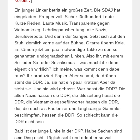
Kollektiv
]
Ein junger Linker betritt ein großes Zelt. Die SDAJ hat
eingeladen. Proppenvoll. Sicher fünfhundert Leute.
Kurze Reden. Laute Musik. Transparente gegen
Vietnamkrieg, Lehrlingsausbeutung, alte Nazis,
Berufsverbote. Und dann der Sänger. Setzt sich auf den
Stuhl ziemlich vorne auf der Bühne, Gitarre überm Knie.
Es kämen jetzt ein paar notwendige Takte zu den so
genannten undogmatischen Linken. Also ihr, mit eurem
So- oder So- oder Sozialismus – was macht ihr denn
eigentlich wirklich? Ich meine, was kommt denn dabei
raus? Ihr produziert Papier. Aber schaut, da drüben
steht die DDR. Ja, sie hat ein paar Kratzer. Aber da
steht sie. Und sie wird gehasst. Wer hasst die DDR? Die
alten Nazis hassen die DDR, die Bildzeitung hasst die
DDR, die Vietnamkriegsbefürworter hassen die DDR,
die, die euch als Faulenzer und langhaarige Gammler
beschimpfen, hassen die DDR. So schlecht kann die
DDR nicht sein.
Bald ist der junge Linke in der DKP. Halbe Sachen sind
sein Ding nicht. Täglich sieht und erlebt er so viel