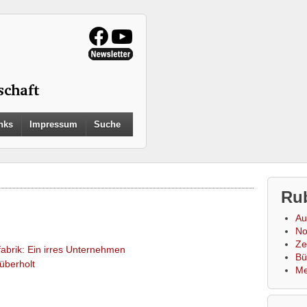
Search
nks
Impressum
Suche
for:
Search Button
Ru
Au
No
Zei
abrik: Ein irres Unternehmen
Bü
überholt
Me