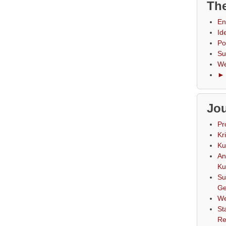
The
En
Id
Po
Su
We
► 
Jou
Pr
Kr
Ku
An
Ku
Su
Ge
We
St
Re