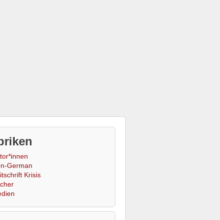
briken
tor*innen
n-German
tschrift Krisis
cher
dien