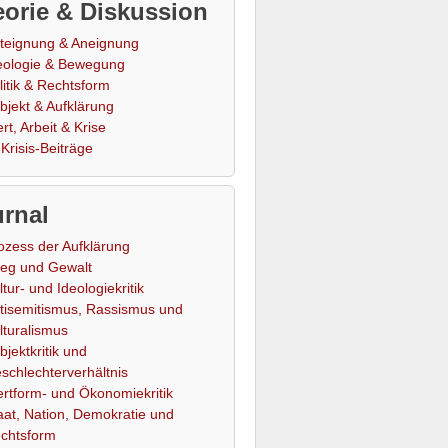
orie & Diskussion
teignung & Aneignung
eologie & Bewegung
litik & Rechtsform
bjekt & Aufklärung
rt, Arbeit & Krise
Krisis-Beiträge
rnal
ozess der Aufklärung
ieg und Gewalt
ltur- und Ideologiekritik
tisemitismus, Rassismus und
lturalismus
bjektkritik und
schlechterverhältnis
rtform- und Ökonomiekritik
aat, Nation, Demokratie und
chtsform