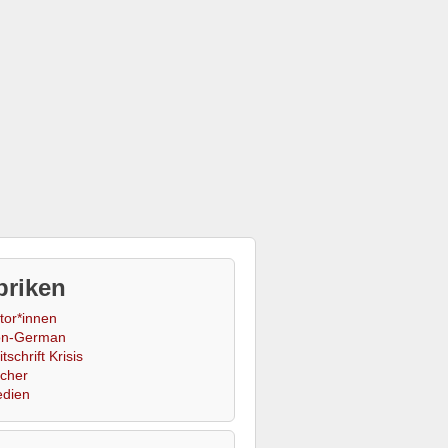
briken
tor*innen
n-German
tschrift Krisis
cher
dien