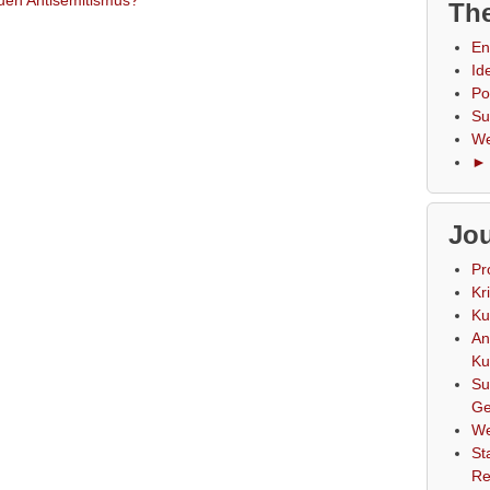
uen Antisemitismus?
The
En
Id
Po
Su
We
► 
Jou
Pr
Kr
Ku
An
Ku
Su
Ge
We
St
Re