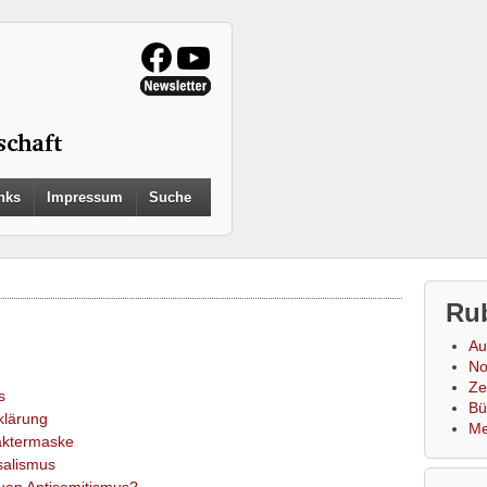
Search
nks
Impressum
Suche
for:
Search Button
Ru
Au
No
Zei
s
Bü
klärung
Me
aktermaske
salismus