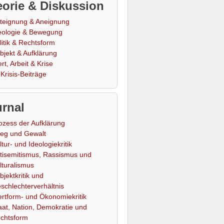
orie & Diskussion
teignung & Aneignung
eologie & Bewegung
litik & Rechtsform
bjekt & Aufklärung
rt, Arbeit & Krise
Krisis-Beiträge
rnal
ozess der Aufklärung
ieg und Gewalt
ltur- und Ideologiekritik
tisemitismus, Rassismus und
lturalismus
bjektkritik und
schlechterverhältnis
rtform- und Ökonomiekritik
aat, Nation, Demokratie und
chtsform