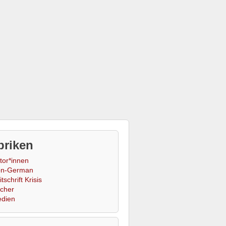
briken
tor*innen
n-German
tschrift Krisis
cher
dien