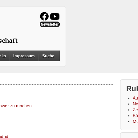
Search
nks
Impressum
Suche
for:
Search Button
Ru
Au
No
schwer zu machen
Zei
Bü
Me
drid