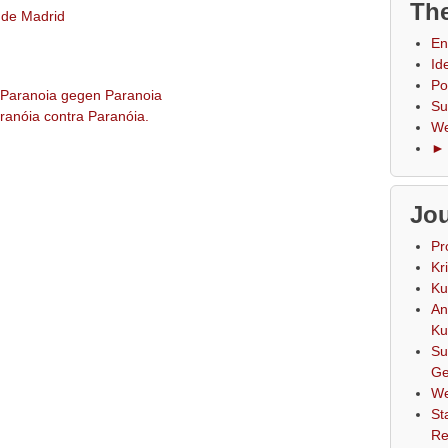
The
 de Madrid
En
Id
Po
: Paranoia gegen Paranoia
Su
aranóia contra Paranóia.
We
► 
Jou
Pr
Kr
Ku
An
Ku
Su
Ge
We
St
Re