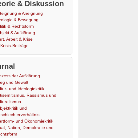
orie & Diskussion
teignung & Aneignung
eologie & Bewegung
litik & Rechtsform
bjekt & Aufklärung
rt, Arbeit & Krise
Krisis-Beiträge
rnal
ozess der Aufklärung
ieg und Gewalt
ltur- und Ideologiekritik
tisemitismus, Rassismus und
lturalismus
bjektkritik und
schlechterverhältnis
rtform- und Ökonomiekritik
aat, Nation, Demokratie und
chtsform