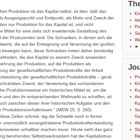
The
chen Produktion ist
das Kapital selbst
, ist dies: daß das
En
als Ausgangspunkt und Endpunkt, als Motiv und Zweck der
Id
tion nur Produktion für das
Kapital
ist, und nicht
Po
 Mittel für eine stets sich erweiternde Gestaltung des
Su
ft
der Produzenten sind. Die Schranken, in denen sich die
We
lwerts, die auf der Enteignung und Verarmung der großen
► 
n bewegen kann, diese Schranken treten daher beständig
methoden, die das Kapital zu seinem Zweck anwenden
hrung der Produktion, auf die Produktion als
Jou
ng der gesellschaftlichen Produktivkräfte der Arbeit
ntwicklung der gesellschaftlichen Produktivkräfte – gerät
Pr
beschränkten Zweck, der Verwertung des vorhandenen
Kr
he Produktionsweise ein historisches Mittel ist, um die
Ku
eln und den ihr entsprechenden Weltmarkt zu schaffen, ist
An
uch zwischen dieser ihrer historischen Aufgabe und den
Ku
n Produktionsverhältnissen.“ (MEW 25, S. 260)
Su
iese Zeilen schrieb, lag die Schwelle noch in ferner
Ge
er unermüdlich vorangetriebene Produktivkraftentwicklung
We
ionsweise unhaltbar machen muss. Heute sieht das ganz
St
tung beruhendes Selbstzwecksystem hat der Kapitalismus
Re