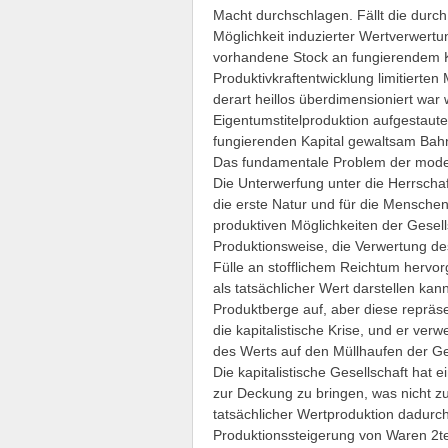
Macht durchschlagen. Fällt die durch
Möglichkeit induzierter Wertverwertu
vorhandene Stock an fungierendem K
Produktivkraftentwicklung limitierten
derart heillos überdimensioniert war
Eigentumstitelproduktion aufgestaut
fungierenden Kapital gewaltsam Bah
Das fundamentale Problem der modern
Die Unterwerfung unter die Herrschaft
die erste Natur und für die Menschen
produktiven Möglichkeiten der Gesells
Produktionsweise, die Verwertung des 
Fülle an stofflichem Reichtum hervor
als tatsächlicher Wert darstellen ka
Produktberge auf, aber diese repräs
die kapitalistische Krise, und er ver
des Werts auf den Müllhaufen der Ge
Die kapitalistische Gesellschaft hat
zur Deckung zu bringen, was nicht z
tatsächlicher Wertproduktion dadurch
Produktionssteigerung von Waren 2te