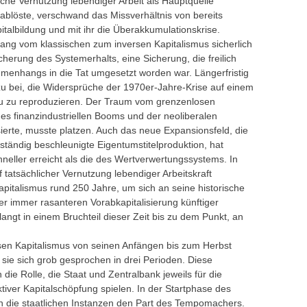
liche Vernutzung lebendiger Arbeit als Hauptquelle
 ablöste, verschwand das Missverhältnis von bereits
talbildung und mit ihr die Überakkumulationskrise.
rgang vom klassischen zum inversen Kapitalismus sicherlich
herung des Systemerhalts, eine Sicherung, die freilich
menhangs in die Tat umgesetzt worden war. Längerfristig
dazu bei, die Widersprüche der 1970er-Jahre-Krise auf einem
au zu reproduzieren. Der Traum vom grenzenlosen
s finanzindustriellen Booms und der neoliberalen
ierte, musste platzen. Auch das neue Expansionsfeld, die
tändig beschleunigte Eigentumstitelproduktion, hat
neller erreicht als die des Wertverwertungssystems. In
f tatsächlicher Vernutzung lebendiger Arbeitskraft
pitalismus rund 250 Jahre, um sich an seine historische
r immer rasanteren Vorabkapitalisierung künftiger
ngt in einem Bruchteil dieser Zeit bis zu dem Punkt, an
sen Kapitalismus von seinen Anfängen bis zum Herbst
sie sich grob gesprochen in drei Perioden. Diese
 die Rolle, die Staat und Zentralbank jeweils für die
iktiver Kapitalschöpfung spielen. In der Startphase des
 die staatlichen Instanzen den Part des Tempomachers.