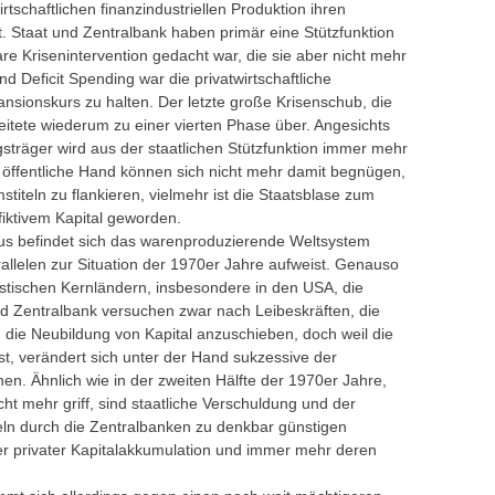
tschaftlichen finanzindustriellen Produktion ihren
. Staat und Zentralbank haben primär eine Stützfunktion
e Krisenintervention gedacht war, die sie aber nicht mehr
nd Deficit Spending war die privatwirtschaftliche
nsionskurs zu halten. Der letzte große Krisenschub, die
eitete wiederum zu einer vierten Phase über. Angesichts
träger wird aus der staatlichen Stützfunktion immer mehr
d öffentliche Hand können sich nicht mehr damit begnügen,
stiteln zu flankieren, vielmehr ist die Staatsblase zum
fiktivem Kapital geworden.
us befindet sich das warenproduzierende Weltsystem
rallelen zur Situation der 1970er Jahre aufweist. Genauso
listischen Kernländern, insbesondere in den USA, die
nd Zentralbank versuchen zwar nach Leibeskräften, die
 die Neubildung von Kapital anzuschieben, doch weil die
t, verändert sich unter der Hand sukzessive der
nen. Ähnlich wie in der zweiten Hälfte der 1970er Jahre,
t mehr griff, sind staatliche Verschuldung und der
teln durch die Zentralbanken zu denkbar günstigen
er privater Kapitalakkumulation und immer mehr deren