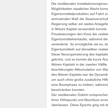
Die neoliberalen Installationsregimes
Möglichkeiten staatlicher Macht kon
Eigentumstitelproduktion auf Fahrt z
anmutenden Maß die Staatsverschuldu
Regierung selber ein weites Anlagefe
in fiktives Kapital verwandeln konnte.
Privatisierungen den Kreis der realw
Eigentumstitelverkäufer, während die
veränderte. So ermöglichte sie es, d
Eigentumstiteln auf denselben realwi
Diese Neuorganisierung des kapital
gekrönt, und so konnte die kurze Är
fiktiven Kapitals
in der zweiten Hälft
beschleunigter Akkumulation von Wa
des fiktiven Kapitals war die Dynamik
um auch ohne große zusätzliche Hilfe
eine Boomphase zu treiben, während 
beschränken konnten.
Der neoliberalen Doktrin entsprech
ihren Höhepunkt und Abschluss erreic
überlassen. Diese Epoche ging mit d