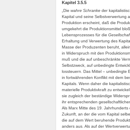
Kapitel 3.5.5
„Die
wahre Schranke
der kapitalistis
Kapital und seine Selbstverwertung 
Produktion erscheint, daß die Produk
umgekehrt die Produktionsmittel bloße
Lebensprozesses für die
Gesellscha
Erhaltung und Verwertung des Kapita
Masse der Produzenten beruht, allei
in Widerspruch mit den Produktions
muß und die auf unbeschränkte Verme
Selbstzweck, auf unbedingte Entwicklu
lossteuern. Das Mittel – unbedingte E
in fortwährenden Konflikt mit dem 
Kapitals. Wenn daher die kapitalistisc
materielle Produktivkraft zu entwick
sie zugleich der beständige Widerspr
ihr entsprechenden gesellschaftliche
Als Marx Mitte des 19. Jahrhunderts d
Zukunft, an der die vom Kapital selb
die auf dem Wert beruhende Produkt
anders aus. Als auf der Wertverwer