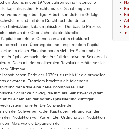
ischen Booms in den 1970er Jahren seine historische
Na
elle kapitalistischen Reichtums, die Schaffung von
Kr
ive Vernutzung lebendiger Arbeit, sprudelte im Gefolge
Kr
 schwächer, und mit dem Durchbruch der dritten
Ar
 diese Entwicklung katastrophisch zu. Der basale Prozess
Ko
hte sich an der Oberfläche als strukturelle
► 
Kapital bemerkbar. Gemessen an den strukturell
en herrschte ein Überangebot an fungierendem Kapital,
tockte. In dieser Situation hatten sich der Staat und die
aren Aufgabe versucht: den Ausfall des privaten Sektors als
eren. Doch mit der neoliberalen Revolution eröffnete sich
esem Dilemma.
sellschaft schon Ende der 1970er zu reich für die armselige
erts geworden. Trotzdem brachten die folgenden
uspitzung der Krise eine neue Boomphase. Der
storische Schranke hinweg, die ihm als Selbstzwecksystem
m er zu einem auf der Vorabkapitalisierung künftiger
wecksystem mutierte. Die Schwäche der
s sich der Schwerpunkt der Kapitalvermehrung von der
von der Produktion von Waren 1ter Ordnung zur Produktion
n dem Maß wie die Expansion der