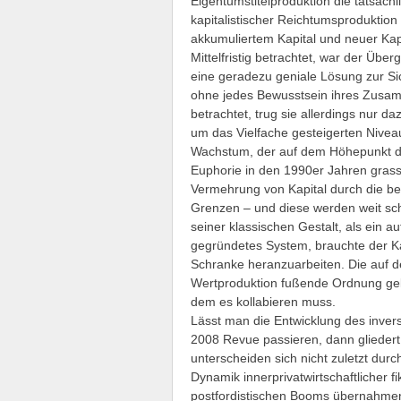
Eigentumstitelproduktion die tatsäch
kapitalistischer Reichtumsproduktion
akkumuliertem Kapital und neuer Kapi
Mittelfristig betrachtet, war der Übe
eine geradezu geniale Lösung zur Sic
ohne jedes Bewusstsein ihres Zusam
betrachtet, trug sie allerdings nur 
um das Vielfache gesteigerten Nive
Wachstum, der auf dem Höhepunkt de
Euphorie in den 1990er Jahren grass
Vermehrung von Kapital durch die bes
Grenzen – und diese werden weit sch
seiner klassischen Gestalt, als ein au
gegründetes System, brauchte der Ka
Schranke heranzuarbeiten. Die auf de
Wertproduktion fußende Ordnung gela
dem es kollabieren muss.
Lässt man die Entwicklung des inver
2008 Revue passieren, dann gliedert 
unterscheiden sich nicht zuletzt durch
Dynamik innerprivatwirtschaftlicher f
postfordistischen Booms übernahmen