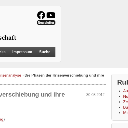
Search
nks
Impressum
Suche
for:
Search Button
Krisenanalyse
›
Die Phasen der Krisenverschiebung und ihre
Ru
Au
verschiebung und ihre
30.03.2012
No
Zei
Bü
Me
ng
)