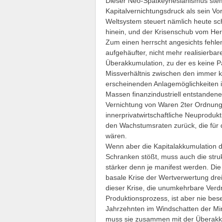
Dieser Neo-Spätkeynesianismus stem
Kapitalvernichtungsdruck als sein 
Weltsystem steuert nämlich heute sc
hinein, und der Krisenschub vom Herb
Zum einen herrscht angesichts fehlen
aufgehäufter, nicht mehr realisierbar
Überakkumulation, zu der es keine Pa
Missverhältnis zwischen den immer 
erscheinenden Anlagemöglichkeiten in
Massen finanzindustriell entstandene
Vernichtung von Waren 2ter Ordnung 
innerprivatwirtschaftliche Neuprodukt
den Wachstumsraten zurück, die für d
wären.
Wenn aber die Kapitalakkumulation d
Schranken stößt, muss auch die stru
stärker denn je manifest werden. Die
basale Krise der Wertverwertung dre
dieser Krise, die unumkehrbare Verd
Produktionsprozess, ist aber nie bese
Jahrzehnten im Windschatten der M
muss sie zusammen mit der Überakkumul