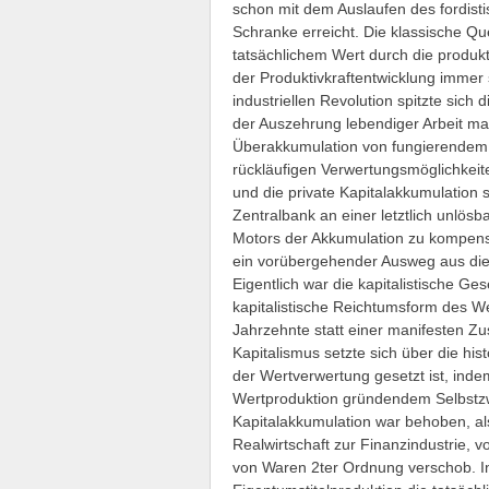
schon mit dem Auslaufen des fordist
Schranke erreicht. Die klassische Qu
tatsächlichem Wert durch die produkt
der Produktivkraftentwicklung immer
industriellen Revolution spitzte sich
der Auszehrung lebendiger Arbeit mac
Überakkumulation von fungierendem 
rückläufigen Verwertungsmöglichkeit
und die private Kapitalakkumulation s
Zentralbank an einer letztlich unlösb
Motors der Akkumulation zu kompensi
ein vorübergehender Ausweg aus di
Eigentlich war die kapitalistische Ge
kapitalistische Reichtumsform des W
Jahrzehnte statt einer manifesten Z
Kapitalismus setzte sich über die hi
der Wertverwertung gesetzt ist, inde
Wertproduktion gründendem Selbstz
Kapitalakkumulation war behoben, al
Realwirtschaft zur Finanzindustrie, 
von Waren 2ter Ordnung verschob. I