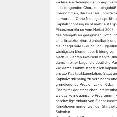
weitere Ausdehnung der innerprivatwir
selbsttragenden Charakter eingebüßt
übernommen, die zwar als unmittelbar
los wurden. Ohne Niedrigzinspolitik u
Kapitalschöpfung nicht mehr auf Expa
Finanzmarktkrise vom Herbst 2008, l
des Mangels an geeigneten Hoffnungs
eine Ersatzfunktion. Zentralbank un
die innerprivate Bildung von Eigentum
wichtigsten Element der Bildung von 
Nach 30 Jahren inversem Kapitalism
damit in einer Lage, die deutliche Pa
wie damals lahmt in fast allen kapita
private Kapitalakkumulation. Staat u
Kapitalvernichtung zu verhindern und
grundlegende Problematik unlösbar is
Charakter der staatlichen Interventio
als das keynesianische Programm nich
bereitwillige Ankauf von Eigentumsti
Konditionen immer weniger Starthelf
Substitut.