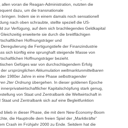
, allen voran die Reagan-Administration, nutzten die
sequent dazu, um die transnationale
u bringen. Indem sie in einem damals noch sensationell
ng nach oben schraubte, stellte speziell die US-
ld zur Verfügung, auf dem sich brachliegendes Geldkapital
 Gleichzeitig erweiterte sie durch die breitflächigen
irtschaftlichen Hoffnungsträger und
 Deregulierung die Fertigungstiefe der Finanzindustrie
ass sich künftig eine sprunghaft steigende Masse von
rtschaftlichen Hoffnungsträger bezieht.
istischen Gefüges war von durchschlagendem Erfolg
a der
ursprünglichen Akkumulation weltmarktunmittelbaren
e der 1980er Jahre in eine Phase
selbsttragender
ren 2ter Ordnung
übergehen. In dieser goldenen Epoche
 innerprivatwirtschaftlicher Kapitalschöpfung stark genug,
stellung von Staat und Zentralbank die Weltwirtschaft in
Staat und Zentralbank sich auf eine Begleitfunktion
end blieb in dieser Phase, die mit dem New-Economy-Boom
hte, die Hauptrolle dem freien Spiel der „Marktkräfte“
em Crash im Frühjahr 2000 zu Ende. Seitdem hat die