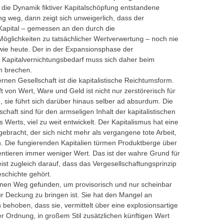
 die Dynamik fiktiver Kapitalschöpfung entstandene
ng weg, dann zeigt sich unweigerlich, dass der
apital – gemessen an den durch die
 Möglichkeiten zu tatsächlicher Wertverwertung – noch nie
 wie heute. Der in der Expansionsphase der
e Kapitalvernichtungsbedarf muss sich daher beim
n brechen.
en Gesellschaft ist die kapitalistische Reichtumsform.
 von Wert, Ware und Geld ist nicht nur zerstörerisch für
, sie führt sich darüber hinaus selber ad absurdum. Die
chaft sind für den armseligen Inhalt der kapitalistischen
Werts, viel zu weit entwickelt. Der Kapitalismus hat eine
gebracht, der sich nicht mehr als vergangene tote Arbeit,
nn. Die fungierenden Kapitalien türmen Produktberge über
entieren immer weniger Wert. Das ist der wahre Grund für
weist zugleich darauf, dass das Vergesellschaftungsprinzip
schichte gehört.
 einen Weg gefunden, um provisorisch und nur scheinbar
ur Deckung zu bringen ist. Sie hat den Mangel an
 behoben, dass sie, vermittelt über eine explosionsartige
r Ordnung, in großem Stil zusätzlichen künftigen Wert