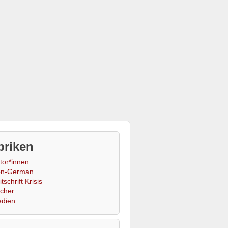
briken
tor*innen
n-German
tschrift Krisis
cher
dien