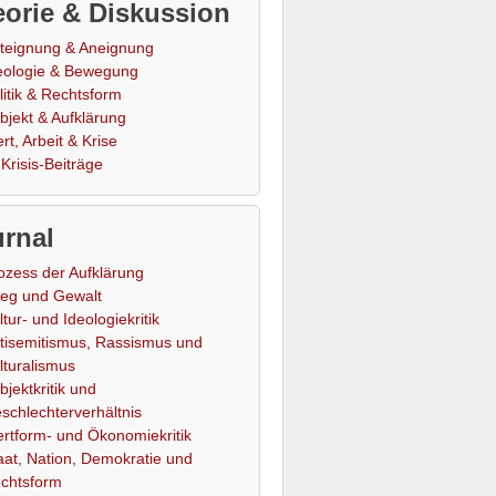
orie & Diskussion
teignung & Aneignung
eologie & Bewegung
litik & Rechtsform
bjekt & Aufklärung
rt, Arbeit & Krise
Krisis-Beiträge
rnal
ozess der Aufklärung
ieg und Gewalt
ltur- und Ideologiekritik
tisemitismus, Rassismus und
lturalismus
bjektkritik und
schlechterverhältnis
rtform- und Ökonomiekritik
aat, Nation, Demokratie und
chtsform