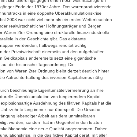
mt sich allerdings gegen einen noch weit mächtigeren
Vorgänger Ende der 1970er Jahre. Das warenproduzierende
hnurstracks in eine doppelte Überakkumulationskrise
st 2008 war nicht viel mehr als ein erstes Wetterleuchten.
der realwirtschaftlicher Hoffnungsträger und Bergen
er Waren 2ter Ordnung eine strukturelle finanzindustrielle
rallele in der Geschichte gibt. Das eklatante
knapper werdenden, halbwegs renditeträchtig
 der Privatwirtschaft einerseits und den aufgehäuften
n Geldkapitals andererseits setzt eine gigantische
auf die historische Tagesordnung. Die
ion von Waren 2ter Ordnung bleibt derzeit deutlich hinter
ie Aufrechterhaltung des inversen Kapitalismus nötig
urch beschleunigte Eigentumstitelvermehrung an ihre
kturelle Überakkumulation von fungierendem Kapital
 explosionsartige Ausdehnung des fiktiven Kapitals hat die
i Jahrzehnte lang immer nur überspielt. Die Ursache
rängung lebendiger Arbeit aus dem unmittelbaren
itigt worden, sondern hat im Gegenteil in den letzten
irakelökonomie eine neue Qualität angenommen. Daher
ationskrise, in die das fiktive Kapital gerät, mit aller