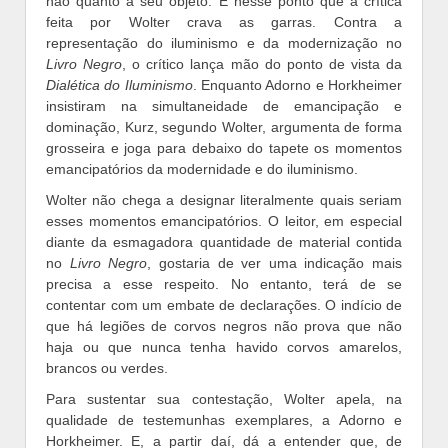
não quanto a seu objeto. É nesse ponto que a crítica
feita por Wolter crava as garras. Contra a
representação do iluminismo e da modernização no
Livro Negro
, o crítico lança mão do ponto de vista da
Dialética do Iluminismo
. Enquanto Adorno e Horkheimer
insistiram na simultaneidade de emancipação e
dominação, Kurz, segundo Wolter, argumenta de forma
grosseira e joga para debaixo do tapete os momentos
emancipatórios da modernidade e do iluminismo.
Wolter não chega a designar literalmente quais seriam
esses momentos emancipatórios. O leitor, em especial
diante da esmagadora quantidade de material contida
no
Livro Negro
, gostaria de ver uma indicação mais
precisa a esse respeito. No entanto, terá de se
contentar com um embate de declarações. O indício de
que há legiões de corvos negros não prova que não
haja ou que nunca tenha havido corvos amarelos,
brancos ou verdes.
Para sustentar sua contestação, Wolter apela, na
qualidade de testemunhas exemplares, a Adorno e
Horkheimer. E, a partir daí, dá a entender que, de