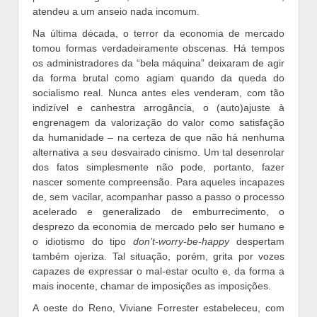
atendeu a um anseio nada incomum.
Na última década, o terror da economia de mercado
tomou formas verdadeiramente obscenas. Há tempos
os administradores da “bela máquina” deixaram de agir
da forma brutal como agiam quando da queda do
socialismo real. Nunca antes eles venderam, com tão
indizível e canhestra arrogância, o (auto)ajuste à
engrenagem da valorização do valor como satisfação
da humanidade – na certeza de que não há nenhuma
alternativa a seu desvairado cinismo. Um tal desenrolar
dos fatos simplesmente não pode, portanto, fazer
nascer somente compreensão. Para aqueles incapazes
de, sem vacilar, acompanhar passo a passo o processo
acelerado e generalizado de emburrecimento, o
desprezo da economia de mercado pelo ser humano e
o idiotismo do tipo
don’t-worry-be-happy
despertam
também ojeriza. Tal situação, porém, grita por vozes
capazes de expressar o mal-estar oculto e, da forma a
mais inocente, chamar de imposições as imposições.
A oeste do Reno, Viviane Forrester estabeleceu, com