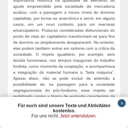
importância histórica na qualidade de elemento do
ajuste empreendido pela sociedade da mercadoria
acabou, com a passagem a novos níveis do domínio
capitalista, por tornar-se anacrônico e servir, em alguns
casos, em um novo contexto, para um rearranjo
emancipatório. Posturas consideradas disfuncionais do
ponto de vista do capitalismo transformam-se para fins
de domínio ou simplesmente desaparecem. No entanto,
elas podem também entrar em sintonia com a crítica da
sociedade. O ímpeto igualitário, por exemplo, sem
dúvida funcionava, nos tempos inaugurais do trabalho
fordista, como momento da cooptação, e acompanhava
a integração do material humano à “bela máquina”.
Apesar disso, não se pode excluir de antemão a
possibilidade de, na passagem para a sociedade
segregacionista do pós-fordismo, esse ímpeto ser
mobilizado contra a lógica de exclusão característa da
nova fase e, assim, transmudar-se em algo totalmente
Für euch sind unsere Texte und Aktivitäten
diferente. O mesmo talvez se possa dizer sobre o
kostenlos.
encanecido ideal de formação, há muito o paradigma
Für uns nicht.
Jetzt unterstützen.
para domar seres humanos. Com a redução do saber à
informação, a conhecimentos imediatistas e isolados, a