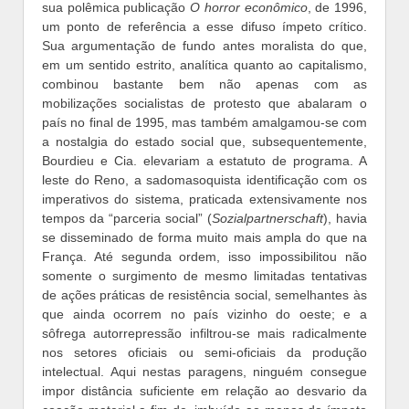
sua polêmica publicação
O horror econômico
, de 1996,
um ponto de referência a esse difuso ímpeto crítico.
Sua argumentação de fundo antes moralista do que,
em um sentido estrito, analítica quanto ao capitalismo,
combinou bastante bem não apenas com as
mobilizações socialistas de protesto que abalaram o
país no final de 1995, mas também amalgamou-se com
a nostalgia do estado social que, subsequentemente,
Bourdieu e Cia. elevariam a estatuto de programa. A
leste do Reno, a sadomasoquista identificação com os
imperativos do sistema, praticada extensivamente nos
tempos da “parceria social” (
Sozialpartnerschaft
), havia
se disseminado de forma muito mais ampla do que na
França. Até segunda ordem, isso impossibilitou não
somente o surgimento de mesmo limitadas tentativas
de ações práticas de resistência social, semelhantes às
que ainda ocorrem no país vizinho do oeste; e a
sôfrega autorrepressão infiltrou-se mais radicalmente
nos setores oficiais ou semi-oficiais da produção
intelectual. Aqui nestas paragens, ninguém consegue
impor distância suficiente em relação ao desvario da