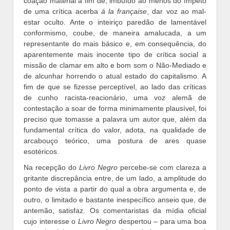
coação material a fim de, imbuído ao menos do ímpeto
de uma crítica acerba
á la française
, dar voz ao mal-
estar oculto. Ante o inteiriço paredão de lamentável
conformismo, coube, de maneira amalucada, a um
representante do mais básico e, em consequência, do
aparentemente mais inocente tipo de crítica social a
missão de clamar em alto e bom som o Não-Mediado e
de alcunhar horrendo o atual estado do capitalismo. A
fim de que se fizesse perceptível, ao lado das críticas
de cunho racista-reacionário, uma voz alemã de
contestação a soar de forma minimamente plausível, foi
preciso que tomasse a palavra um autor que, além da
fundamental crítica do valor, adota, na qualidade de
arcabouço teórico, uma postura de ares quase
esotéricos.
Na recepção do
Livro Negro
percebe-se com clareza a
gritante discrepância entre, de um lado, a amplitude do
ponto de vista a partir do qual a obra argumenta e, de
outro, o limitado e bastante inespecífico anseio que, de
antemão, satisfaz. Os comentaristas da mídia oficial
cujo interesse o
Livro Negro
despertou – para uma boa