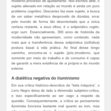
moderno processo de ajustamento. Nos escritos dele, o
sujeito alienado em relação ao mundo é ainda um puro
problema cognitivo. Descartes faz esse sujeito, à busca
de um saber metafísico desprovido de dúvidas, errar
pelo mundo de forma tão desorientada que a única
certeza restante, a seus olhos, é o solipsístico
cogito,
ergo sum
. Essencialmente, 300 anos de histórida da
modernidade não apresentam, como conteúdo, nada
mais que a transferência dessa solipsística (sofística)
postura basal à vida prática. Ao final desse longo
caminho, encontra-se o sujeito (pós-)moderno, que
somente por meio do trabalho e do consumo é capaz
de garantir a mera existência de si próprio e do mundo
exterior.
A dialética negativa do iluminismo
Em sua crítica histórico-descritiva da “bela máquina”, o
Livro Negro
deixa de lado a dimensão subjetivo-crítica,
e isso especificamente ao ser vago a respeito da
questão. Consequentemente, a crítica ao pensamento
iluminista funciona bastante mal quanto ao tom, mas