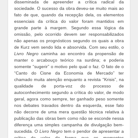
disseminada de apreender a crítica radical da
sociedade. O sucesso da obra deveu-se muito mais ao
fato de que, quando da recepção dela, os elementos
essenciais da crítica do valor foram mantidos em
grande parte à margem. Segundo essa lógica da
omissão, pelo ocorrido devem ser responsabilizados
não apenas os prognósticos segundo os quais a obra
de Kurz vem sendo lida e absorvida. Com seu estilo, o
Livro Negro
caminha ao encontro da propensão de
manter o arcabouço teórico na surdina; e poderia
somente “sugerir” o motivo pelo qual o faz. O fato de o
“Canto do Cisne da Economia de Mercado” ter
chamado muita atenção enquanto a revista “Krisis”, na
qualidade de porta-voz do processo de
autoconhecimento segundo a crítica do valor, de modo
geral, agora como sempre, ter ganhado peso somente
nos debates travados dentro da esquerda, esse fato
não decorre de uma mera questão técnica relativa à
publicação das obras bem como não se esconde nessa
diferença uma simples campanha de divulgação bem-
sucedida. O
Livro Negro
tem o pendor de apresentar a
crítica do valor de forma que os momentos