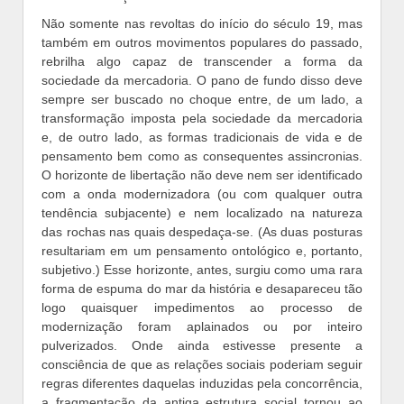
Não somente nas revoltas do início do século 19, mas
também em outros movimentos populares do passado,
rebrilha algo capaz de transcender a forma da
sociedade da mercadoria. O pano de fundo disso deve
sempre ser buscado no choque entre, de um lado, a
transformação imposta pela sociedade da mercadoria
e, de outro lado, as formas tradicionais de vida e de
pensamento bem como as consequentes assincronias.
O horizonte de libertação não deve nem ser identificado
com a onda modernizadora (ou com qualquer outra
tendência subjacente) e nem localizado na natureza
das rochas nas quais despedaça-se. (As duas posturas
resultariam em um pensamento ontológico e, portanto,
subjetivo.) Esse horizonte, antes, surgiu como uma rara
forma de espuma do mar da história e desapareceu tão
logo quaisquer impedimentos ao processo de
modernização foram aplainados ou por inteiro
pulverizados. Onde ainda estivesse presente a
consciência de que as relações sociais poderiam seguir
regras diferentes daquelas induzidas pela concorrência,
a fragmentação da antiga estrutura social tornou ao