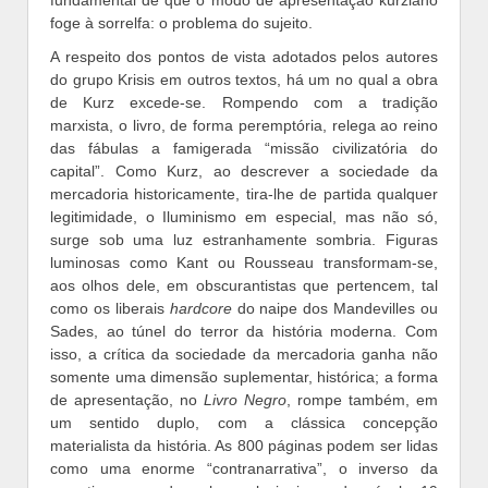
fundamental de que o modo de apresentação kurziano
foge à sorrelfa: o problema do sujeito.
A respeito dos pontos de vista adotados pelos autores
do grupo Krisis em outros textos, há um no qual a obra
de Kurz excede-se. Rompendo com a tradição
marxista, o livro, de forma peremptória, relega ao reino
das fábulas a famigerada “missão civilizatória do
capital”. Como Kurz, ao descrever a sociedade da
mercadoria historicamente, tira-lhe de partida qualquer
legitimidade, o Iluminismo em especial, mas não só,
surge sob uma luz estranhamente sombria. Figuras
luminosas como Kant ou Rousseau transformam-se,
aos olhos dele, em obscurantistas que pertencem, tal
como os liberais
hardcore
do naipe dos Mandevilles ou
Sades, ao túnel do terror da história moderna. Com
isso, a crítica da sociedade da mercadoria ganha não
somente uma dimensão suplementar, histórica; a forma
de apresentação, no
Livro Negro
, rompe também, em
um sentido duplo, com a clássica concepção
materialista da história. As 800 páginas podem ser lidas
como uma enorme “contranarrativa”, o inverso da