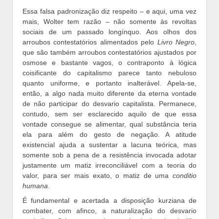
Essa falsa padronização diz respeito – e aqui, uma vez
mais, Wolter tem razão – não somente às revoltas
sociais de um passado longínquo. Aos olhos dos
arroubos contestatórios alimentados pelo
Livro Negro
,
que são também arroubos contestatórios ajustados por
osmose e bastante vagos, o contraponto à lógica
coisificante do capitalismo parece tanto nebuloso
quanto uniforme, e portanto inalterável. Apela-se,
então, a algo nada muito diferente da eterna vontade
de não participar do desvario capitalista. Permanece,
contudo, sem ser esclarecido aquilo de que essa
vontade consegue se alimentar, qual substância teria
ela para além do gesto de negação. A atitude
existencial ajuda a sustentar a lacuna teórica, mas
somente sob a pena de a resistência invocada adotar
justamente um matiz irreconciliável com a teoria do
valor, para ser mais exato, o matiz de uma
conditio
humana
.
É fundamental e acertada a disposição kurziana de
combater, com afinco, a naturalização do desvario