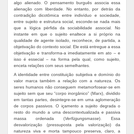
algo alienado. O pensamento burguês associa essa
alienação com liberdade. No entanto, por detrás da
contradição dicotômica entre indivíduo e sociedade,
entre sujeito e estrutura social, esconde-se nada mais
que a lógica pérfida da sociabilidade associal. No
instante em que o sujeito enaltece a si próprio na
qualidade de agente isolado, reconhece, de partida, a
objetivação do contexto social. Ele está entregue a essa
objetivação e transforma-a imediatamente em ato – e
isso é essecial – na forma pela qual, como sujeito,
enceta relações com seus semelhantes.
A identidade entre constituição subjetiva e domínio do
valor marca também a relação com a natureza. Os
seres humanos não conseguem metamorfosear-se em
sujeito sem que seu “corpo inorgânico” (Marx), dividido
em tantas partes, desintegre-se em uma aglomeração
de corpos passivos. O içamento a sujeito degrada o
resto do mundo a uma descontextualizada e passiva
massa ordenada (
Verfügungsmasse
). Essa
desvalorização (pressuposta pela valorização) da
natureza viva e morta tampouco preserva, claro, a