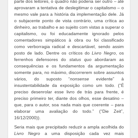
parte dos leitores, o quadro não poderia ser outro – até
aprovaram a tentativa de deslegitimar o capitalismo – o
mesmo vale para a história da implementação dele. Já
o subjacente ponto de vista contrário, uma crítica ao
dinheiro, ao trabalho e ao sujeito com vistas a superar o
capitalismo, ou foi educadamente ignorado pelos
comentadores simpáticos à obra ou foi classificado
como verborragia radical e descartável, sendo assim
posto de lado. Dentre os críticos do
Livro Negro
, os
ferrenhos defensores do
status quo
abordaram as
consequências e os fundamentos da argumentação
somente para, no máximo, discorrerem sobre assuntos
vários, do suposto “
nonsense
evidente” à
insustentabilidade da exposição como um todo. (“É
preciso desenrolar esse livro de trás para frente, é
preciso primeiro ter, diante dos olhos, esse desatino –
que, para o autor, soa nada mais que coerente – para
elaborar uma avaliação do todo.” (“Die Zeit”,
16/12/2000)).
Seria mais que precipitado reduzir a ampla acolhida do
Livro Negro
a uma disposição cada vez mais