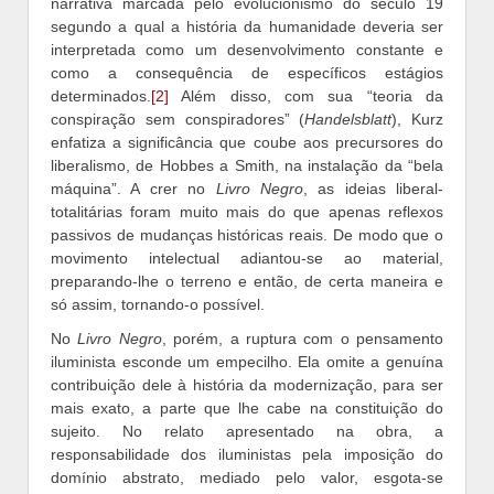
narrativa marcada pelo evolucionismo do século 19
segundo a qual a história da humanidade deveria ser
interpretada como um desenvolvimento constante e
como a consequência de específicos estágios
determinados.
[2]
Além disso, com sua “teoria da
conspiração sem conspiradores” (
Handelsblatt
), Kurz
enfatiza a significância que coube aos precursores do
liberalismo, de Hobbes a Smith, na instalação da “bela
máquina”. A crer no
Livro Negro
, as ideias liberal-
totalitárias foram muito mais do que apenas reflexos
passivos de mudanças históricas reais. De modo que o
movimento intelectual adiantou-se ao material,
preparando-lhe o terreno e então, de certa maneira e
só assim, tornando-o possível.
No
Livro Negro
, porém, a ruptura com o pensamento
iluminista esconde um empecilho. Ela omite a genuína
contribuição dele à história da modernização, para ser
mais exato, a parte que lhe cabe na constituição do
sujeito. No relato apresentado na obra, a
responsabilidade dos iluministas pela imposição do
domínio abstrato, mediado pelo valor, esgota-se