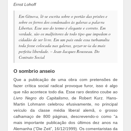
Ernst Lohoff
Em Gênova, lê-se escrita sobre o portão das prisões e
sobre os ferros dos condenados às galeras a palavra
Libertas
. Esse uso do termo é elegante e correto. Em
verdade, são os malfeitores de todo tipo que impedem o
cidadão de ser livre. Em um país onde essa turbamulta
toda fosse colocada nas galeras, gozar-se-ia da mais
perfeita liberdade. –
Jean-Jacques Rousseau.
Do
Contrato Social
O sombrio anseio
Que a publicação de uma obra com pretensões de
fazer crítica social radical provoque furor, isso é algo
que não acontece todo dia. Esse raro destino coube ao
Livro Negro do Capitalismo
, de Robert Kurz. Hans-
Martin Lohmann celebrou efusivamente, no principal
veículo da classe média liberal alemã, o grosso
calhamaço de 800 páginas, descrevendo-o como “a
mais importante publicação dos últimos dez anos na
Alemanha (“Die Zeit”, 16/12/1999). Os comentaristas da