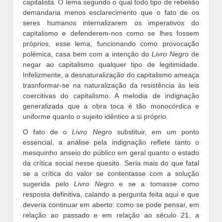
capitalista. O lema segundo o qual todo tipo de rebelião
demandaria menos esclarecimento que o fato de os
seres humanos internalizarem os imperativos do
capitalismo e defenderem-nos como se lhes fossem
próprios, esse lema, funcionando como provocação
polêmica, casa bem com a intenção do
Livro Negro
de
negar ao capitalismo qualquer tipo de legitimidade.
Infelizmente, a desnaturalização do capitalismo ameaça
trasnformar-se na naturalização da resistência às leis
coercitivas do capitalismo. A melodia de indignação
generalizada que a obra toca é tão monocórdica e
uniforme quanto o sujeito idêntico a si próprio.
O fato de o
Livro Negro
substituir, em um ponto
essencial, a análise pela indignação reflete tanto o
mesquinho anseio do público em geral quanto o estado
da crítica social nesse quesito. Seria mais do que fatal
se a crítica do valor se contentasse com a solução
sugerida pelo
Livro Negro
e se a tomasse como
resposta definitiva, calando a pergunta feita aqui e que
deveria continuar em aberto: como se pode pensar, em
relação ao passado e em relação ao século 21, a