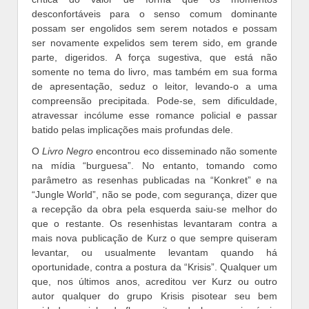
desconfortáveis para o senso comum dominante
possam ser engolidos sem serem notados e possam
ser novamente expelidos sem terem sido, em grande
parte, digeridos. A força sugestiva, que está não
somente no tema do livro, mas também em sua forma
de apresentação, seduz o leitor, levando-o a uma
compreensão precipitada. Pode-se, sem dificuldade,
atravessar incólume esse romance policial e passar
batido pelas implicações mais profundas dele.
O
Livro Negro
encontrou eco disseminado não somente
na mídia “burguesa”. No entanto, tomando como
parâmetro as resenhas publicadas na “Konkret” e na
“Jungle World”, não se pode, com segurança, dizer que
a recepção da obra pela esquerda saiu-se melhor do
que o restante. Os resenhistas levantaram contra a
mais nova publicação de Kurz o que sempre quiseram
levantar, ou usualmente levantam quando há
oportunidade, contra a postura da “Krisis”. Qualquer um
que, nos últimos anos, acreditou ver Kurz ou outro
autor qualquer do grupo Krisis pisotear seu bem