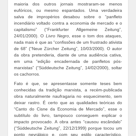
maioria dos outros jornais mostraram-se menos
eufóricos, ou mesmo espantados. Uma verdadeira
salva de impropérios desabou sobre o “panfleto
incendiário voltado contra a economia de mercado e o
capitalismo” (“Frankfurter Allgemeine Zeitung”,
24/01/2000). O
Livro Negro
, esse o tom dos ataques,
nada mais é que as “confissões de um frustrado ativista
de 68” (“Neue Zürcher Zeitung”, 10/03/2000). O autor
da obra pretenderia, diante de uma audiência cativa,
em uma “edição encadernada de panfletos pós-
marxistas” (“Süddeutsche Zeitung”, 14/02/2000), soltar
os cachorros.
Fato é que, se apresentasse somente teses bem
conhecidas da tradição marxista, a recém-publicada
obra naturalmente naufragaria no esquecimento, sem
deixar rastro. É certo que as qualidades teóricas do
“Canto do Cisne da Economia de Mercado”, esse o
subtítulo do livro, tampouco conseguem explicar o
impacto provocado. A obra antes “causou escândalo”
(“Süddeutsche Zeitung”, 22/12/1999) porque tocou um
ponto nevrálgico e, com seu estilo característico,