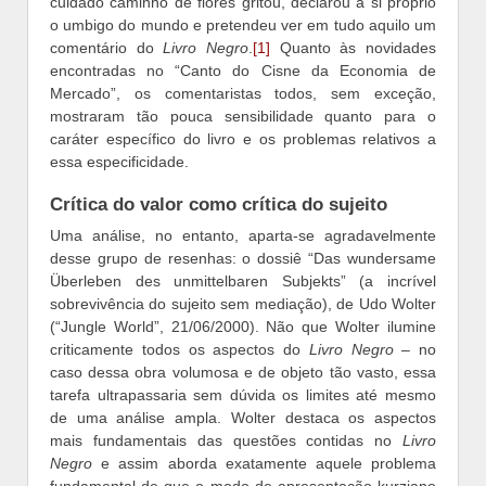
cuidado caminho de flores gritou, declarou a si próprio
o umbigo do mundo e pretendeu ver em tudo aquilo um
comentário do
Livro Negro
.
[1]
Quanto às novidades
encontradas no “Canto do Cisne da Economia de
Mercado”, os comentaristas todos, sem exceção,
mostraram tão pouca sensibilidade quanto para o
caráter específico do livro e os problemas relativos a
essa especificidade.
Crítica do valor como crítica do sujeito
Uma análise, no entanto, aparta-se agradavelmente
desse grupo de resenhas: o dossiê “Das wundersame
Überleben des unmittelbaren Subjekts” (a incrível
sobrevivência do sujeito sem mediação), de Udo Wolter
(“Jungle World”, 21/06/2000). Não que Wolter ilumine
criticamente todos os aspectos do
Livro Negro
– no
caso dessa obra volumosa e de objeto tão vasto, essa
tarefa ultrapassaria sem dúvida os limites até mesmo
de uma análise ampla. Wolter destaca os aspectos
mais fundamentais das questões contidas no
Livro
Negro
e assim aborda exatamente aquele problema