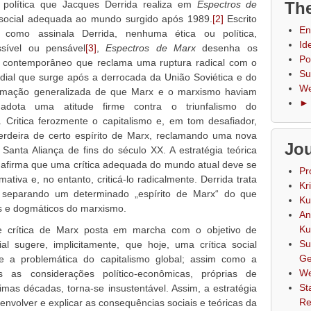
e política que Jacques Derrida realiza em
Espectros de
The
 social adequada ao mundo surgido após 1989.
[2]
Escrito
En
como assinala Derrida, nenhuma ética ou política,
Id
ssível ou pensável
[3]
,
Espectros de Marx
desenha os
Po
o contemporâneo que reclama uma ruptura radical com o
Su
ial que surge após a derrocada da União Soviética e do
We
irmação generalizada de que Marx e o marxismo haviam
► 
a adota uma atitude firme contra o triunfalismo do
. Critica ferozmente o capitalismo e, em tom desafiador,
rdeira de certo espírito de Marx, reclamando uma nova
Jou
Santa Aliança de fins do século XX. A estratégia teórica
afirma que uma crítica adequada do mundo atual deve se
Pr
ativa e, no entanto, criticá-lo radicalmente. Derrida trata
Kr
ial separando um determinado „espírito de Marx“ do que
Ku
es e dogmáticos do marxismo.
An
Ku
 e crítica de Marx posta em marcha com o objetivo de
Su
 sugere, implicitamente, que hoje, uma crítica social
Ge
e a problemática do capitalismo global; assim como a
We
s as considerações político-econômicas, próprias de
St
imas décadas, torna-se insustentável. Assim, a estratégia
Re
senvolver e explicar as consequências sociais e teóricas da