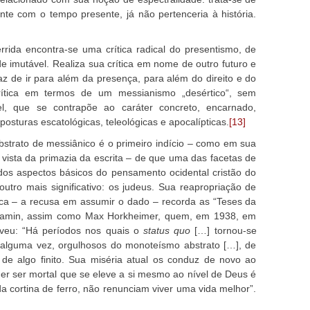
te com o tempo presente, já não pertenceria à história.
rida encontra-se uma crítica radical do presentismo, de
 imutável. Realiza sua crítica em nome de outro futuro e
z de ir para além da presença, para além do direito e do
 crítica em termos de um messianismo „desértico“, sem
el, que se contrapõe ao caráter concreto, encarnado,
 posturas escatológicas, teleológicas e apocalípticas.
[13]
abstrato de messiânico é o primeiro indício – como em sua
 vista da primazia da escrita – de que uma das facetas de
 dos aspectos básicos do pensamento ocidental cristão do
outro mais significativo: os judeus. Sua reapropriação de
aica – a recusa em assumir o dado – recorda as “Teses da
Benjamin, assim como Max Horkheimer, quem, em 1938, em
eveu: “Há períodos nos quais o
status quo
[…] tornou-se
 alguma vez, orgulhosos do monoteísmo abstrato […], de
de algo finito. Sua miséria atual os conduz de novo ao
uer ser mortal que se eleve a si mesmo ao nível de Deus é
a cortina de ferro, não renunciam viver uma vida melhor”.