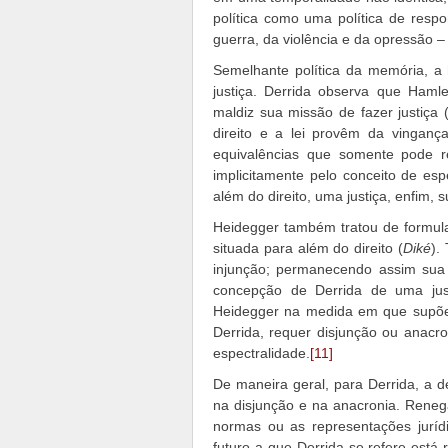
política como uma política de resp
guerra, da violência e da opressão 
Semelhante política da memória, 
justiça. Derrida observa que Haml
maldiz sua missão de fazer justiça (
direito e a lei provêm da vingan
equivalências que somente pode r
implicitamente pelo conceito de esp
além do direito, uma justiça, enfim, 
Heidegger também tratou de formula
situada para além do direito (
Diké
).
injunção; permanecendo assim sua 
concepção de Derrida de uma just
Heidegger na medida em que supõe
Derrida, requer disjunção ou anacron
espectralidade.
[11]
De maneira geral, para Derrida, a d
na disjunção e na anacronia. Renega
normas ou as representações jurídi
futuro a que Derrida se refere está