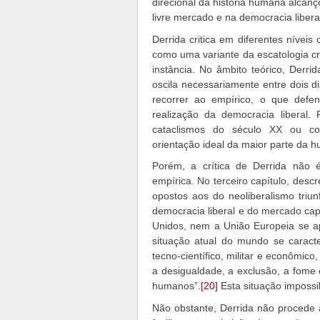
direcional da história humana alca
livre mercado e na democracia libera
Derrida critica em diferentes níveis
como uma variante da escatologia cri
instância. No âmbito teórico, Derr
oscila necessariamente entre dois di
recorrer ao empírico, o que def
realização da democracia liberal.
cataclismos do século XX ou c
orientação ideal da maior parte da 
Porém, a crítica de Derrida não 
empírica. No terceiro capítulo, des
opostos aos do neoliberalismo triun
democracia liberal e do mercado cap
Unidos, nem a União Europeia se ap
situação atual do mundo se carac
tecno-científico, militar e econômic
a desigualdade, a exclusão, a fome
humanos”.
[20]
Esta situação impossibi
Não obstante, Derrida não procede a