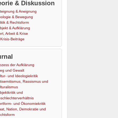
orie & Diskussion
teignung & Aneignung
eologie & Bewegung
litik & Rechtsform
bjekt & Aufklärung
rt, Arbeit & Krise
Krisis-Beiträge
rnal
ozess der Aufklärung
ieg und Gewalt
ltur- und Ideologiekritik
tisemitismus, Rassismus und
lturalismus
bjektkritik und
schlechterverhältnis
rtform- und Ökonomiekritik
aat, Nation, Demokratie und
chtsform