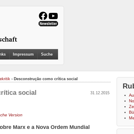
Search
nks
Impressum
Suche
for:
Search Button
ekritik
›
Desconstrução como crítica social
Ru
ítica social
31.12.2015
Au
No
Zei
Bü
che Version
Me
obre Marx e a Nova Ordem Mundial