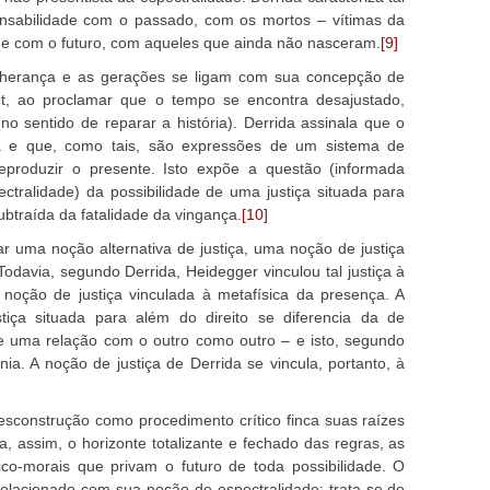
onsabilidade com o passado, com os mortos – vítimas da
– e com o futuro, com aqueles que ainda não nasceram.
[9]
a herança e as gerações se ligam com sua concepção de
et, ao proclamar que o tempo se encontra desajustado,
no sentido de reparar a história). Derrida assinala que o
ça e que, como tais, são expressões de um sistema de
eproduzir o presente. Isto expõe a questão (informada
ectralidade) da possibilidade de uma justiça situada para
subtraída da fatalidade da vingança.
[10]
r uma noção alternativa de justiça, uma noção de justiça
 Todavia, segundo Derrida, Heidegger vinculou tal justiça à
noção de justiça vinculada à metafísica da presença. A
iça situada para além do direito se diferencia da de
 uma relação com o outro como outro – e isto, segundo
ia. A noção de justiça de Derrida se vincula, portanto, à
esconstrução como procedimento crítico finca suas raízes
, assim, o horizonte totalizante e fechado das regras, as
co-morais que privam o futuro de toda possibilidade. O
 relacionado com sua noção de espectralidade: trata-se de