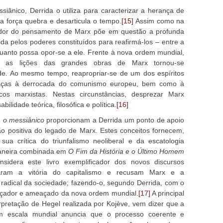
siânico, Derrida o utiliza para caracterizar a herança de
a força quebra e desarticula o tempo.
[15]
Assim como na
pador do pensamento de Marx põe em questão a profunda
cida pelos poderes constituídos para reafirmá-los – entre a
quanto possa opor-se a ele. Frente à nova ordem mundial,
r as lições das grandes obras de Marx tornou-se
ade. Ao mesmo tempo, reapropriar-se de um dos espíritos
raças à derrocada do comunismo europeu, bem como à
icos marxistas. Nestas circunstâncias, desprezar Marx
lidade teórica, filosófica e política.
[16]
e
o
messiânico
proporcionam a Derrida um ponto de apoio
ão positiva do legado de Marx. Estes conceitos fornecem,
ua crítica do triunfalismo neoliberal e da escatologia
maneira combinada em
O Fim da História e o Último Homem
sidera este livro exemplificador dos novos discursos
laram a vitória do capitalismo e recusam Marx e a
 radical da sociedade; fazendo-o, segundo Derrida, com o
eaçador e ameaçado da nova ordem mundial.
[17]
A principal
rpretação de Hegel realizada por Kojève, vem dizer que a
m escala mundial anuncia que o processo coerente e