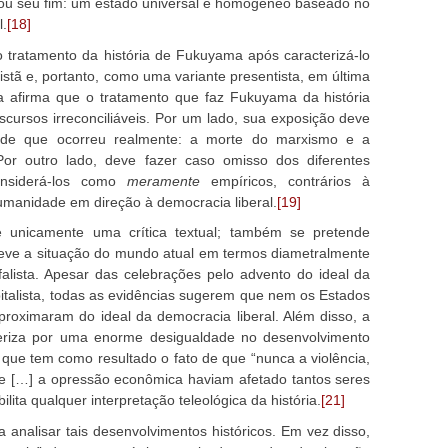
nçou seu fim: um estado universal e homogêneo baseado no
l.
[18]
 o tratamento da história de Fukuyama após caracterizá-lo
stã e, portanto, como uma variante presentista, em última
ida afirma que o tratamento que faz Fukuyama da história
scursos irreconciliáveis. Por um lado, sua exposição deve
ende que ocorreu realmente: a morte do marxismo e a
 Por outro lado, deve fazer caso omisso dos diferentes
onsiderá-los como
meramente
empíricos, contrários à
humanidade em direção à democracia liberal.
[19]
é unicamente uma crítica textual; também se pretende
creve a situação do mundo atual em termos diametralmente
falista. Apesar das celebrações pelo advento do ideal da
italista, todas as evidências sugerem que nem os Estados
roximaram do ideal da democracia liberal. Além disso, a
teriza por uma enorme desigualdade no desenvolvimento
o, que tem como resultado o fato de que “nunca a violência,
 e […] a opressão econômica haviam afetado tantos seres
lita qualquer interpretação teleológica da história.
[21]
 analisar tais desenvolvimentos históricos. Em vez disso,