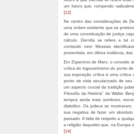
um futuro que, rompendo radicalmen
[12]
No centro das considerações de Der
uma ordem existente que se pretende
de uma conceituação de justiça capa
cálculo. Derrida se refere a tal
conteúdo nem Messias identificáv
presentista, em última instância, das
Em
Espectros de Marx
, o conceito 
crítica do logocentrismo do ponto de
sua exposição crítica é uma crítica
ponto de vista secularizado de seu 
um aspecto crucial da tradição jud
Filosofia da História” de Walter 
tempos ainda mais sombrios, escr
diabólico. Os judeus se mostraram,
sua negativa de fazer um absoluto 
passado. A falta de respeito a qualq
a religião daqueles que, na Europa d
[14]