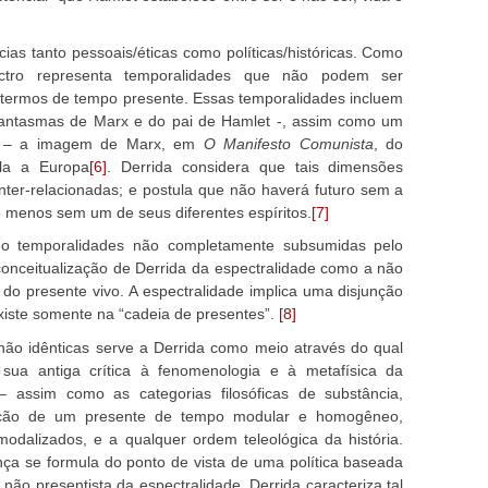
as tanto pessoais/éticas como políticas/históricas. Como
tro representa temporalidades que não podem ser
ermos de tempo presente. Essas temporalidades incluem
antasmas de Marx e do pai de Hamlet -, assim como um
e – a imagem de Marx, em
O Manifesto Comunista
, do
la a Europa
[6]
. Derrida considera que tais dimensões
inter-relacionadas; e postula que não haverá futuro sem a
 menos sem um de seus diferentes espíritos.
[7]
o temporalidades não completamente subsumidas pelo
conceitualização de Derrida da espectralidade como a não
 presente vivo. A espectralidade implica uma disjunção
xiste somente na “cadeia de presentes”.
[8]
ão idênticas serve a Derrida como meio através do qual
sua antiga crítica à fenomenologia e à metafísica da
– assim como as categorias filosóficas de substância,
ação de um presente de tempo modular e homogêneo,
odalizados, e a qualquer ordem teleológica da história.
nça se formula do ponto de vista de uma política baseada
ão presentista da espectralidade. Derrida caracteriza tal