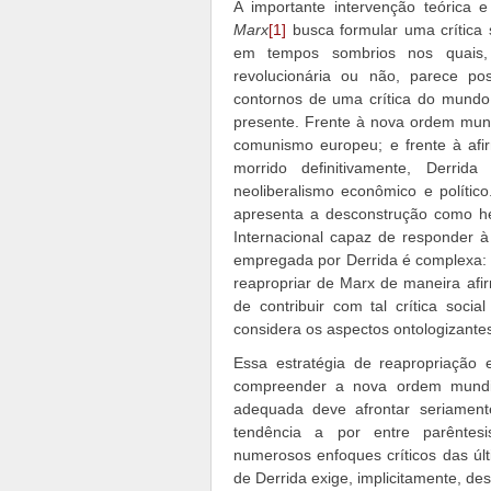
A importante intervenção teórica 
Marx
[1]
busca formular uma crítica
em tempos sombrios nos quais, 
revolucionária ou não, parece po
contornos de uma crítica do mund
presente. Frente à nova ordem mund
comunismo europeu; e frente à af
morrido definitivamente, Derrid
neoliberalismo econômico e político
apresenta a desconstrução como he
Internacional capaz de responder à 
empregada por Derrida é complexa: 
reapropriar de Marx de maneira afirm
de contribuir com tal crítica soc
considera os aspectos ontologizant
Essa estratégia de reapropriação
compreender a nova ordem mundial
adequada deve afrontar seriament
tendência a por entre parêntesi
numerosos enfoques críticos das últ
de Derrida exige, implicitamente, de