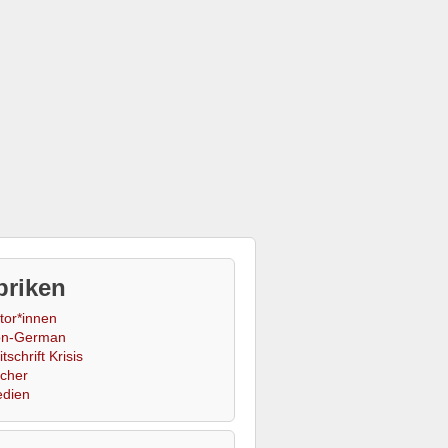
briken
tor*innen
n-German
tschrift Krisis
cher
dien