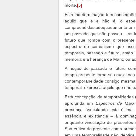
morte.
[5]
Esta indeterminação tem consequênci
aquilo que é e não é, o espec
compreendidas adequadamente em t
um passado que não passou – os f
futuro que rompe com o present
espectro do comunismo que asso
temporais, passado e futuro, estão 
memória e a herança de Marx, ou ao
A noção de passado e futuro com
tempo presente torna-se crucial na 
contemporaneidade consigo mesma do
temporal: expressa aquilo que não e
Esta concepção de temporalidades n
aprofunda em
Espectros de Marx
presença. Vinculando esta última 
essência e existência – à domin
enquanto vinculação de presentes m
Sua crítica do presente como prese
em uma temporalidade não idêntica, n