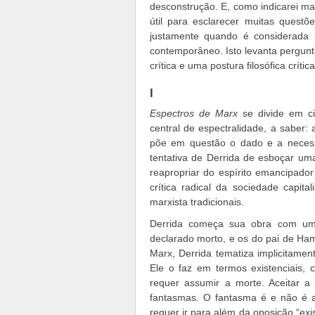
desconstrução. E, como indicarei mai
útil para esclarecer muitas quest
justamente quando é considerada 
contemporâneo. Isto levanta pergunta
crítica e uma postura filosófica críti
I
Espectros de Marx
se divide em ci
central de espectralidade, a saber: 
põe em questão o dado e a necess
tentativa de Derrida de esboçar um
reapropriar do espírito emancipado
crítica radical da sociedade capit
marxista tradicionais.
Derrida começa sua obra com um 
declarado morto, e os do pai de Ham
Marx, Derrida tematiza implicitamen
Ele o faz em termos existenciais, 
requer assumir a morte. Aceitar a 
fantasmas. O fantasma é e não é 
requer ir para além da oposição “exi