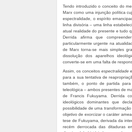
Tendo introduzido o conceito do mes
Marx como uma injunção política cuj
espectralidade, o espírito emanci
linha divisória – uma linha estabele
atual realidade do presente e tudo 
Derrida afirma que compreende
particularmente urgente na atualid
de Marx torna-se mais simples g
dissolução dos aparelhos ideológ
converte-se em uma falta de responsabi
Assim, os conceitos
espectralidade
para a sua tentativa de reapropriaç
também, o ponto de partida para s
teleológica – ambos presentes de 
de Francis Fukuyama. Derrida con
ideológicos dominantes que dec
possibilidade de uma transformação
objetivo de exorcizar o caráter am
tese de Fukuyama, derivada da inte
recém derrocada das ditaduras e