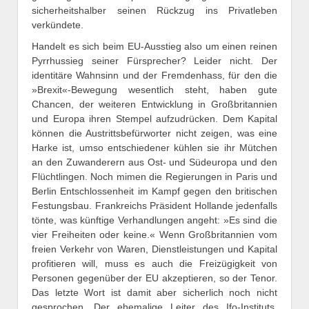
sicherheitshalber seinen Rückzug ins Privatleben
verkündete.
Handelt es sich beim EU-Ausstieg also um einen reinen
Pyrrhussieg seiner Fürsprecher? Leider nicht. Der
identitäre Wahnsinn und der Fremdenhass, für den die
»Brexit«-Bewegung wesentlich steht, haben gute
Chancen, der weiteren Entwicklung in Großbritannien
und Europa ihren Stempel aufzudrücken. Dem Kapital
können die Austrittsbefürworter nicht zeigen, was eine
Harke ist, umso entschiedener kühlen sie ihr Mütchen
an den Zuwanderern aus Ost- und Südeuropa und den
Flüchtlingen. Noch mimen die Regierungen in ­Paris und
Berlin Entschlossenheit im Kampf gegen den britischen
Festungsbau. Frankreichs Präsident Hollande jedenfalls
tönte, was künftige Verhandlungen angeht: »Es sind die
vier Freiheiten oder keine.« Wenn Großbritannien vom
freien Verkehr von Waren, Dienstleistungen und Kapital
profitieren will, muss es auch die Freizügigkeit von
Personen gegenüber der EU akzeptieren, so der Tenor.
Das letzte Wort ist damit aber sicherlich noch nicht
gesprochen. Der ehemalige Leiter des Ifo-Instituts,