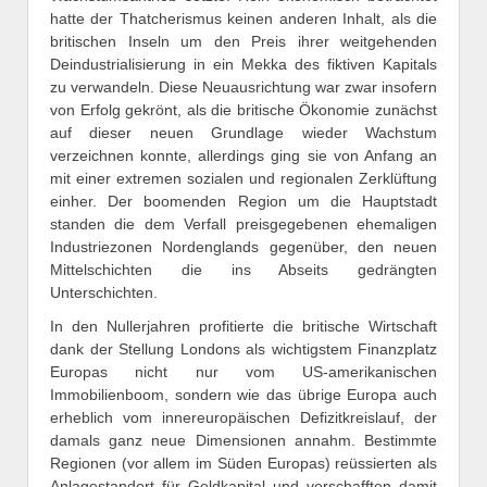
hatte der Thatcherismus keinen anderen Inhalt, als die
britischen Inseln um den Preis ihrer weitgehenden
Deindustrialisierung in ein Mekka des fiktiven Kapitals
zu verwandeln. Diese Neuausrichtung war zwar insofern
von Erfolg gekrönt, als die britische Ökonomie zunächst
auf dieser neuen Grundlage wieder Wachstum
verzeichnen konnte, allerdings ging sie von Anfang an
mit einer extremen sozialen und regionalen Zerklüftung
einher. Der boomenden Region um die Hauptstadt
standen die dem Verfall preisgegebenen ehemaligen
Industriezonen Nordenglands gegenüber, den neuen
Mittelschichten die ins Abseits gedrängten
Unterschichten.
In den Nullerjahren profitierte die britische Wirtschaft
dank der Stellung Londons als wichtigstem Finanzplatz
Europas nicht nur vom US-amerikanischen
Immobilienboom, sondern wie das übrige Europa auch
erheblich vom innereuropäischen Defizitkreislauf, der
damals ganz neue Dimensionen annahm. Bestimmte
Regionen (vor allem im Süden Europas) reüssierten als
Anlagestandort für Geldkapital und verschafften damit