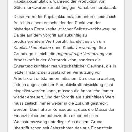
Kapitalakkumulation, während die Produktion von
Gütermarktwaren zur abhängigen Variablen herabsank.
Diese Form der Kapitalakkumulation unterscheidet sich
freilich in einem entscheidenden Punkt von der
bisherigen Form kapitalistischer Selbstzweckbewegung.
Da sie auf dem Vorgriff auf zukünftig zu
produzierendem Wert beruht, handelt es sich um
Kapital
akkumulation
ohne Kapital
verwertung
. Ihre
Grundlage ist nicht die
gegenwärtige Vernutzung
von
Arbeitskraft in der Wertproduktion, sondern die
Erwartung
künftiger realwirtschaftlicher Gewinne, die in
letzter Instanz der zusätzlichen Vernutzung von
Arbeitskraft entstammen müssten. Da diese Erwartung
jedoch angesichts der Produktivkraftentwicklung nicht
eingelöst werden kann, müssen die Ansprüche immer
wieder erneuert, und der Vorgriff auf zukünftigen Wert
muss zeitlich immer weiter in die Zukunft gestreckt
werden. Das hat zur Konsequenz, dass die Masse der
Finanztitel einem potenzierten exponentiellen
Wachstumszwang unterliegt. Aus diesem Grund
übertrifft schon seit Jahrzehnten das aus Finanztiteln