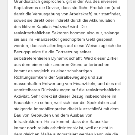
Grundsätzlich gesprochen, gilt in der Ära des inversen
Kapitalismus die Devise, dass stoffliche Produktion (und
damit die Verausgabung von Arbeitskraft) nur stattfindet,
soweit sie direkt oder indirekt durch die Akkumulation
des fiktiven Kapitals
induziert
wird. Die
realwirtschaftlichen Sektoren boomen also nur, solange
sie aus im Finanzsektor geschöpftem Geld gespeist
werden, das sich allerdings auf diese Weise zugleich die
Bezugspunkte für die Fortsetzung seiner
selbstreferentiellen Dynamik schafft
.
Wird dieser Zirkel
aus dem einen oder anderen Grund unterbrochen,
kommt es sogleich zu einer schubartigen
Richtungsumkehr der Spiralbewegung und zur
massenhaften Entwertung von Finanztiteln, und dies mit
unmittelbaren Rückwirkungen auf die realwirtschaftliche
Aktivität. Sehr direkt ist dieser Bezug insbesondere im
Bausektor zu sehen, weil sich hier die Spekulation auf
steigende Immobilienpreise direkt kurzschließt mit dem
Bau von Gebäuden und dem Ausbau von
Infrastrukturen. Hinzu kommt, dass der Bausektor
immer noch relativ arbeitsintensiv ist, weil er nicht in
dem gleichen Maße automatisiert werden kann wie die