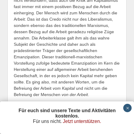
nicht verwundern, dass auch die Kritik am Kapitalismus
fast immer mit einem positiven Bezug auf die Arbeit
einherging. Der Mensch wird zum Menschen durch die
Arbeit: Das ist das Credo nicht nur des Liberalismus,
sondern ebenso das des traditionellen Marxismus,
dessen Bezug auf die Arbeit geradezu religiöse Züge
annahm. Die Arbeiterklasse galt ihm als das wahre
Subjekt der Geschichte und daher auch als
prädestinierter Träger der gesellschaftlichen
Emanzipation. Dieser traditionell-marxistischen
Vorstellung zufolge bedeutete Emanzipation im Kern die
Herstellung einer auf allgemeiner Arbeit beruhenden
Gesellschaft, in der es jedoch kein Kapital mehr geben
sollte. Es ging also, mit anderen Worten, um die
Befreiung der Arbeit
vom Kapital
und nicht um die
Befreiung der Menschen
von der Arbeit
.
Diese Vorstellung ist aber ein Widerspruch in sich. Denn
eine Gesellschaft, in der die gesellschaftlichen
Für euch sind unsere Texte und Aktivitäten
kostenlos.
Beziehungen sich um die Arbeit zentrieren, ist ihrem
Für uns nicht.
Jetzt unterstützen.
Begriff nach eine Gesellschaft von Warenproduzenten.
Und allgemeine Warenproduktion setzt neben der Arbeit