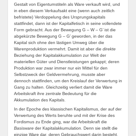
Gestalt von Eigentumstiteln als Ware verkauft wird, und
in eben diesem Verkaufsakt eine (wenn auch zeitlich
befristete) Verdoppelung des Ursprungskapitals
stattfindet, dann ist der Kapitalfetisch in seine vollendete
Form gebracht. Aus der Bewegung G – W – G’ ist die
abgekürzte Bewegung G – G’ geworden, in der das
Kapital sich ohne den lästigen Umweg über die
Warenproduktion vermehrt. Damit ist aber die
direkte
Beziehung der Kapitalakkumulation zur Welt der
materiellen Güter und Dienstleistungen gekappt; deren
Produktion war zwar immer nur ein Mittel für den
Selbstzweck der Geldvermehrung, musste aber
dennoch stattfinden, um den Kreislauf der Verwertung in
Gang zu halten. Gleichzeitig verliert damit die Ware
Arbeitskraft ihre zentrale Bedeutung für die
Akkumulation des Kapitals.
In der Epoche des klassischen Kapitalismus, der auf der
Verwertung des Werts beruhte und mit der Krise des
Fordismus zu Ende ging, war die Arbeitskraft die
Basisware
der Kapitalakkumulation. Denn sie stellt die
einzige Ware dar, deren Gebrauchswert darin besteht,