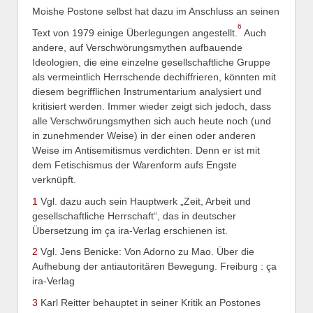
Moishe Postone selbst hat dazu im Anschluss an seinen
6
Text von 1979 einige Überlegungen angestellt.
Auch
andere, auf Verschwörungsmythen aufbauende
Ideologien, die eine einzelne gesellschaftliche Gruppe
als vermeintlich Herrschende dechiffrieren, könnten mit
diesem begrifflichen Instrumentarium analysiert und
kritisiert werden. Immer wieder zeigt sich jedoch, dass
alle Verschwörungsmythen sich auch heute noch (und
in zunehmender Weise) in der einen oder anderen
Weise im Antisemitismus verdichten. Denn er ist mit
dem Fetischismus der Warenform aufs Engste
verknüpft.
1
Vgl. dazu auch sein Hauptwerk „Zeit, Arbeit und
gesellschaftliche Herrschaft“, das in deutscher
Übersetzung im ça ira-Verlag erschienen ist.
2
Vgl. Jens Benicke: Von Adorno zu Mao. Über die
Aufhebung der antiautoritären Bewegung. Freiburg : ça
ira-Verlag
3
Karl Reitter behauptet in seiner Kritik an Postones