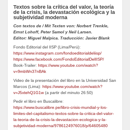
Textos sobre la crítica del valor, la teoría
de la crisis, la devastación ecológica y la
subjetividad moderna
Con textos de / Mit Texten von: Norbert Trenkle,
Ernst Lohoff, Peter Samol y Neil Larsen.
Editor: Miguel Malpica. Traducción: Javier Blank
Fondo Editorial del IISP (Lima/Perú):
https://www.instagram.com/fondoeditorialdeliisp/
https://www.facebook.com/FondoEditorialDelIISP/
Book-Trailer:
https://www.youtube.com/watch?
v=9mbWn37nBAk
Video de la presentación del libro en la Universidad San
Marcos (Lima):
https://www.youtube.com/watch?
v=J5xtehQ1G1w
(a partir del minuto 26:50)
Pedir el libro en Buscalibre:
https://www.buscalibre.pe/libro-crisis-mundial-y-los-
limites-del-capitalismo-textos-sobre-la-critica-del-valor-
la-teoria-de-la-crisis-la-devastacion-ecologica-y-la-
subjetividad-moderna/9786124976018/p/64605480