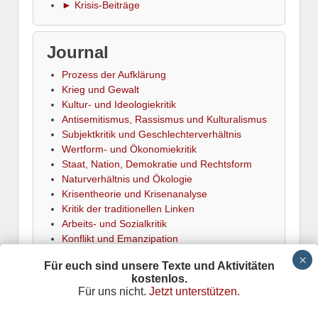
► Krisis-Beiträge
Journal
Prozess der Aufklärung
Krieg und Gewalt
Kultur- und Ideologiekritik
Antisemitismus, Rassismus und Kulturalismus
Subjektkritik und Geschlechterverhältnis
Wertform- und Ökonomiekritik
Staat, Nation, Demokratie und Rechtsform
Naturverhältnis und Ökologie
Krisentheorie und Krisenanalyse
Kritik der traditionellen Linken
Arbeits- und Sozialkritik
Konflikt und Emanzipation
► Termine
Für euch sind unsere Texte und Aktivitäten
kostenlos.
Für uns nicht.
Jetzt unterstützen.
Krisis
is powered by
Wordpress
Datenschutz
Responsive Theme
adapted by
Stefan Meretz