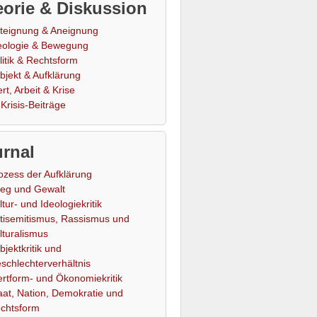
orie & Diskussion
teignung & Aneignung
eologie & Bewegung
litik & Rechtsform
bjekt & Aufklärung
rt, Arbeit & Krise
Krisis-Beiträge
rnal
ozess der Aufklärung
ieg und Gewalt
ltur- und Ideologiekritik
tisemitismus, Rassismus und
lturalismus
bjektkritik und
schlechterverhältnis
rtform- und Ökonomiekritik
aat, Nation, Demokratie und
chtsform