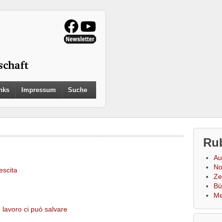
Search
nks
Impressum
Suche
for:
Search Button
Ru
Au
No
escita
Zei
Bü
Me
) lavoro ci può salvare