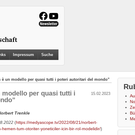
Search
nks
Impressum
Suche
for:
Search Button
n è un modello per quasi tutti i poteri autoritari del mondo”
Ru
 modello per quasi tutti i
15.02.2023
Au
ondo”
No
Zei
Norbert Trenkle
Bü
Me
.8.2022
(
https://medyascope.tv/2022/08/21/norbert-
hemen-tum-otoriter-yoneticiler-icin-bir-rol-modelidir/
)