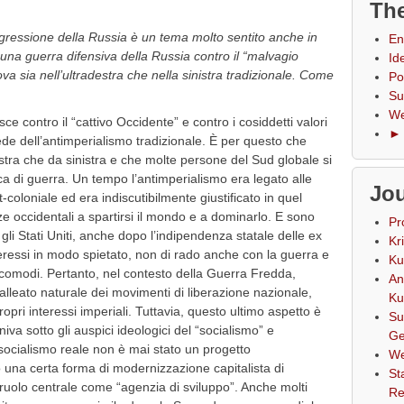
The
gressione della Russia è un
tema
molto
sentito
anche
in
En
na guerra difensiva della Russia contro il “malvagio
Id
va sia nell’ultradestra che nella sinistra tradizionale. Come
Po
Su
We
e contro il “cattivo Occidente” e contro i cosiddetti valori
► 
ede dell’antimperialismo tradizionale. È per questo che
stra che da sinistra e che molte persone del Sud globale si
tica di guerra. Un tempo l’antimperialismo era legato alle
Jou
t-coloniale ed era indiscutibilmente giustificato in quel
e occidentali a spartirsi il mondo e a dominarlo. E sono
Pr
gli Stati Uniti, anche dopo l’indipendenza statale delle ex
Kr
nteressi in modo spietato, non di rado anche con la guerra e
Ku
scomodi. Pertanto, nel contesto della Guerra Fredda,
An
lleato naturale dei movimenti di liberazione nazionale,
Ku
opri interessi imperiali. Tuttavia, questo ultimo aspetto è
Su
va sotto gli auspici ideologici del “socialismo” e
Ge
socialismo reale non è mai stato un progetto
We
una certa forma di modernizzazione capitalista di
St
 ruolo centrale come “agenzia di sviluppo”. Anche molti
Re