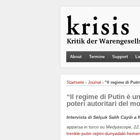
About
Termine
Support
Li
Startseite
›
Journal
›
“Il regime di Puti
“Il regime di Putin è un
poteri autoritari del m
Intervista di Selçuk Salih Cay
dı
a 
apparsa in turco su
Medyascope, 22
trenkle-putin-rejimi-dunyadaki-hemen-