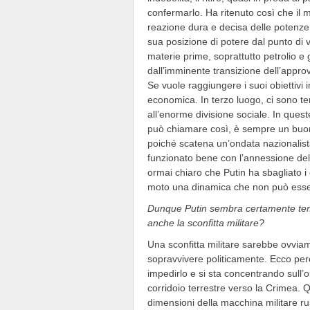
confermarlo. Ha ritenuto così che il
reazione dura e decisa delle potenze 
sua posizione di potere dal punto di 
materie prime, soprattutto petrolio e
dall’imminente transizione dell’appro
Se vuole raggiungere i suoi obiettivi 
economica. In terzo luogo, ci sono te
all’enorme divisione sociale. In ques
può chiamare così, è sempre un buon
poiché scatena un’ondata nazionalist
funzionato bene con l’annessione de
ormai chiaro che Putin ha sbagliato i 
moto una dinamica che non può esser
Dunque Putin sembra certamente teme
anche la sconfitta militare?
Una sconfitta militare sarebbe ovviam
sopravvivere politicamente. Ecco perch
impedirlo e si sta concentrando sull’o
corridoio terrestre verso la Crimea. 
dimensioni della macchina militare rus