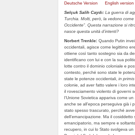
Deutsche Version
English version
Selçuk Salih Caydı:
La guerra di ag
Turchia.
M
olti,
però,
la vedono come u
Occidente”. Questa narrazione si ritro
nasce questa unità
d’intenti?
Norbert Trenkle:
Quando Putin inveisc
occidentali, agisce come legittimo er
ottiene così tanto sostegno sia da de
identificano con lui e con la sua poli
lotte contro il dominio coloniale e pos
contesto, perché sono state le potenz
state le potenze occidentali,
in primis
colonie, ad aver fatto valere i loro i
il rovesciamento violento di governi 
l’Unione Sovietica appariva come un a
anche se all’epoca perseguiva già i pr
stato spesso trascurato, perché avveni
dell’emancipazione. Ma il cosiddetto 
emancipatorio, ma sempre e soltanto 
recupero, in cui lo Stato svolgeva un