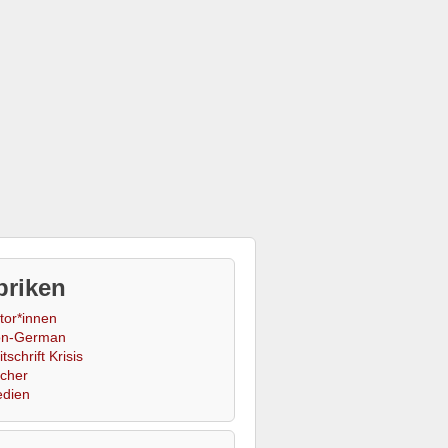
briken
tor*innen
n-German
tschrift Krisis
cher
dien