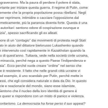
ggraveranno. Ma la paura di perdere il potere è stata,
tante per iniziare questa guerra. Il regime di Putin, come
emente che la propria popolazione possa ribellarsi. Negli
o per reprimere, intimidire o cacciare l’opposizione dal
meticamente, più la paranoia diventa forte. Questa è una
imi autoritari: sentono odore di cospirazione ovunque e
a“, spesso sacrificando gli ex alleati.
more di un “contagio” dai movimenti di protesta negli Stati
tato in aiuto del dittatore bielorusso Lukashenko quando
é è intervenuto così rapidamente in Kazakhstan quando la
o di quest’anno. Tuttavia, vede nella società civile ucraina,
e minaccia, perché nega a questo Paese l’indipendenza e
sia”. Ecco perché vuole creare “ordine” nel senso che
e è resistente. Il fatto che nelle grandi città ucraine vi
 ad esempio, è uno scandalo per Putin, perché mette in
sessi, che egli considera naturale o data da Dio. In questo
arie e reazionarie del mondo, siano esse islamiste,
Sentono che il nucleo della loro identità di genere è
 e
queer
e rispondono con un misto di panico e violenza.
autoritarismo. La democrazia ha forse perso il suo
appeal
?