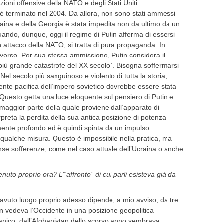
ioni offensive della NATO e degli Stati Uniti.
è terminato nel 2004. Da allora, non sono stati ammessi
aina e della Georgia è stata impedita non da ultimo da un
ando, dunque, oggi il regime di Putin afferma di essersi
n attacco della NATO, si tratta di pura propaganda. In
diverso. Per sua stessa ammissione, Putin considera il
“più grande catastrofe del XX secolo”. Bisogna soffermarsi
el secolo più sanguinoso e violento di tutta la storia,
mente pacifica dell’impero sovietico dovrebbe essere stata
uesto getta una luce eloquente sul pensiero di Putin e
la maggior parte della quale proviene dall’apparato di
rpreta la perdita della sua antica posizione di potenza
nte profondo ed è quindi spinta da un impulso
in qualche misura. Questo è impossibile nella pratica, ma
nse sofferenze, come nel caso attuale dell’Ucraina o anche
nuto proprio ora? L’“affronto” di cui parli esisteva già da
ia avuto luogo proprio adesso dipende, a mio avviso, da tre
tin vedeva l’Occidente in una posizione geopolitica
al panico, dall’Afghanistan dello scorso anno sembrava