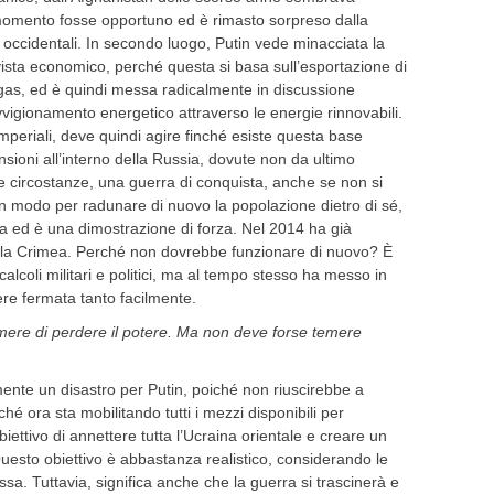
 momento fosse opportuno ed è rimasto sorpreso dalla
occidentali. In secondo luogo, Putin vede minacciata la
vista economico, perché questa si basa sull’esportazione di
 gas, ed è quindi messa radicalmente in discussione
vvigionamento energetico attraverso le energie rinnovabili.
imperiali, deve quindi agire finché esiste questa base
nsioni all’interno della Russia, dovute non da ultimo
te circostanze, una guerra di conquista, anche se non si
 modo per radunare di nuovo la popolazione dietro di sé,
a ed è una dimostrazione di forza. Nel 2014 ha già
lla Crimea. Perché non dovrebbe funzionare di nuovo? È
calcoli militari e politici, ma al tempo stesso ha messo in
e fermata tanto facilmente.
re di perdere il potere. Ma non deve forse temere
ente un disastro per Putin, poiché non riuscirebbe a
é ora sta mobilitando tutti i mezzi disponibili per
biettivo di annettere tutta l’Ucraina orientale e creare un
Questo obiettivo è abbastanza realistico, considerando le
sa. Tuttavia, significa anche che la guerra si trascinerà e