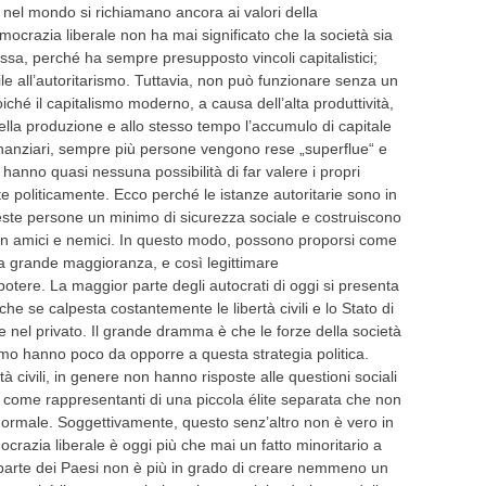
ta nel mondo si richiamano ancora ai valori della
mocrazia liberale non ha mai significato che la società sia
essa, perché ha sempre presupposto vincoli capitalistici;
e all’autoritarismo. Tuttavia, non può funzionare senza un
ché il capitalismo moderno, a causa dell’alta produttività,
lla produzione e allo stesso tempo l’accumulo di capitale
inanziari, sempre più persone vengono rese „superflue“ e
anno quasi nessuna possibilità di far valere i propri
e politicamente. Ecco perché le istanze autoritarie sono in
te persone un minimo di sicurezza sociale e costruiscono
o in amici e nemici. In questo modo, possono proporsi come
la grande maggioranza, e così legittimare
otere. La maggior parte degli autocrati di oggi si presenta
e se calpesta costantemente le libertà civili e lo Stato di
e nel privato. Il grande dramma è che le forze della società
ismo hanno poco da opporre a questa strategia politica.
rtà civili, in genere non hanno risposte alle questioni sociali
rli come rappresentanti di una piccola élite separata che non
normale. Soggettivamente, questo senz’altro non è vero in
crazia liberale è oggi più che mai un fatto minoritario a
r parte dei Paesi non è più in grado di creare nemmeno un