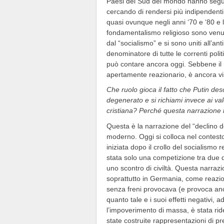
Paesi del Sud del mondo hanno segui
cercando di rendersi più indipendenti d
quasi ovunque negli anni ‘70 e ‘80 e l
fondamentalismo religioso sono venuti 
dal “socialismo” e si sono uniti all’
denominatore di tutte le correnti pol
può contare ancora oggi. Sebbene il 
apertamente reazionario, è ancora vis
Che ruolo
gioca
il fatto che Putin de
degenerato e si ri
chiami
invece ai valo
cristiana? Perché questa narrazione 
Questa è la narrazione del “declino d
moderno. Oggi si colloca nel contesto d
iniziata dopo il crollo del socialism
stata solo una competizione tra due di
uno scontro di civiltà. Questa narraz
soprattutto in Germania, come reazion
senza freni provocava (e provoca anco
quanto tale e i suoi effetti negativi, 
l’impoverimento di massa, è stata rid
state costruite rappresentazioni di p