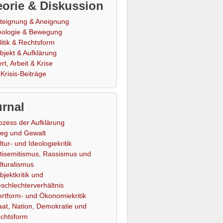
orie & Diskussion
teignung & Aneignung
eologie & Bewegung
litik & Rechtsform
bjekt & Aufklärung
rt, Arbeit & Krise
Krisis-Beiträge
rnal
ozess der Aufklärung
ieg und Gewalt
ltur- und Ideologiekritik
tisemitismus, Rassismus und
lturalismus
bjektkritik und
schlechterverhältnis
rtform- und Ökonomiekritik
aat, Nation, Demokratie und
chtsform