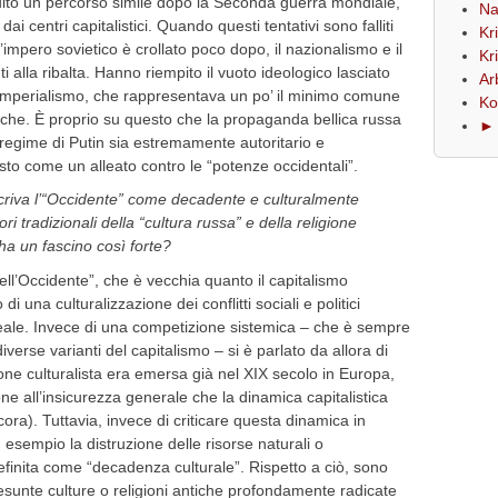
to un percorso simile dopo la Seconda guerra mondiale,
Na
ai centri capitalistici. Quando questi tentativi sono falliti
Kr
’impero sovietico è crollato poco dopo, il nazionalismo e il
Kr
alla ribalta. Hanno riempito il vuoto ideologico lasciato
Ar
antimperialismo, che rappresentava un po’ il minimo comune
Ko
itiche. È proprio su questo che la propaganda bellica russa
► 
regime di Putin sia estremamente autoritario e
to come un alleato contro le “potenze occidentali”.
scriva l’“Occidente” come decadente e culturalmente
ri tradizionali della “cultura russa” e della religione
ha un fascino così forte?
ell’Occidente”, che è vecchia quanto il capitalismo
i una culturalizzazione dei conflitti sociali e politici
o reale. Invece di una competizione sistemica – che è sempre
verse varianti del capitalismo – si è parlato da allora di
ione culturalista era emersa già nel XIX secolo in Europa,
e all’insicurezza generale che la dinamica capitalistica
ra). Tuttavia, invece di criticare questa dinamica in
ad esempio la distruzione delle risorse naturali o
efinita come “decadenza culturale”. Rispetto a ciò, sono
resunte culture o religioni antiche profondamente radicate