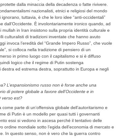
rotette dalla minaccia della decadenza o fatte rivivere.
fondamentalismi nazionalisti, etnici e religiosi del mondo
 ignorano, tuttavia, è che le loro idee “anti-occidentali”
e dall’Occidente. È involontariamente ironico quando, ad
i mullah in Iran insistono sulla propria identità culturale e
li culturalisti di tradizioni inventate che hanno avuto
oggi invoca l’eredità del “Grande Impero Russo”, che vuole
”, si colloca nella tradizione di pensiero di un
rso in primo luogo con il capitalismo e si è diffuso
uindi logico che il regime di Putin sostenga
 destra ed estrema destra, soprattutto in Europa e negli
ina? L’espansionismo russo non è forse anche una
rio di potere globale a favore dell’Occidente e in
O verso est?
na come parte di un’offensiva globale dell’autoritarismo e
egime di Putin è un modello per quasi tutti i governanti
to essi si vedono in ascesa perché il tentativo delle
vo ordine mondiale sotto l’egida dell’economia di mercato e
te. In questo senso, non è vero che la guerra contro