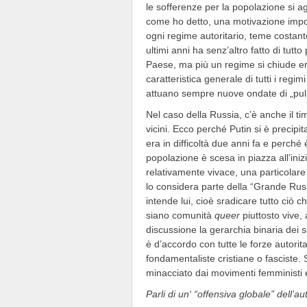
le sofferenze per la popolazione si a
come ho detto, una motivazione impor
ogni regime autoritario, teme costant
ultimi anni ha senz’altro fatto di tutt
Paese, ma più un regime si chiude er
caratteristica generale di tutti i reg
attuano sempre nuove ondate di „pulizi
Nel caso della Russia, c’è anche il ti
vicini. Ecco perché Putin si è precipi
era in difficoltà due anni fa e perch
popolazione è scesa in piazza all’inizi
relativamente vivace, una particolar
lo considera parte della “Grande Rus
intende lui, cioè sradicare tutto ciò ch
siano comunità
queer
piuttosto vive,
discussione la gerarchia binaria dei 
è d’accordo con tutte le forze autorit
fondamentaliste cristiane o fasciste. 
minacciato dai movimenti femministi
Parli di un‘ “offensiva globale” dell’