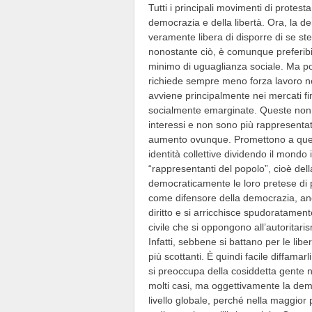
Tutti i principali movimenti di protes
democrazia e della libertà. Ora, la de
veramente libera di disporre di se st
nonostante ciò, è comunque preferibil
minimo di uguaglianza sociale. Ma poi
richiede sempre meno forza lavoro ne
avviene principalmente nei mercati f
socialmente emarginate. Queste non h
interessi e non sono più rappresentat
aumento ovunque. Promettono a ques
identità collettive dividendo il mond
“rappresentanti del popolo”, cioè del
democraticamente le loro pretese di p
come difensore della democrazia, anch
diritto e si arricchisce spudoratament
civile che si oppongono all’autoritar
Infatti, sebbene si battano per le libe
più scottanti. È quindi facile diffama
si preoccupa della cosiddetta gente 
molti casi, ma oggettivamente la demo
livello globale, perché nella maggio