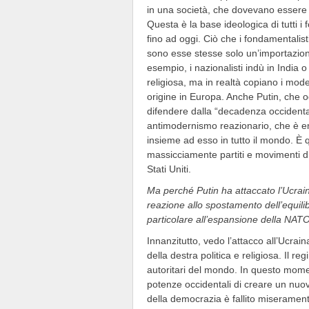
in una società, che dovevano essere p
Questa è la base ideologica di tutti i 
fino ad oggi. Ciò che i fondamentalisti
sono esse stesse solo un’importazion
esempio, i nazionalisti indù in India o 
religiosa, ma in realtà copiano i model
origine in Europa. Anche Putin, che 
difendere dalla “decadenza occidentale
antimodernismo reazionario, che è eme
insieme ad esso in tutto il mondo. È q
massicciamente partiti e movimenti di
Stati Uniti.
Ma perché Putin ha attaccato l’Ucra
reazione allo spostamento dell’equilib
particolare all’espansione della NAT
Innanzitutto, vedo l’attacco all’Ucrai
della destra politica e religiosa. Il r
autoritari del mondo. In questo momen
potenze occidentali di creare un nuo
della democrazia è fallito miseramen