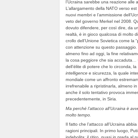
l’Ucraina sarebbe una reazione alle az
L’allargamento della NATO verso est 
nuovi membri e l’ammissione dell’Ucr
veto del governo Merkel nel 2008. Qu
dovuto difendere, per così dire, da u
realtà, è in gioco qualcosa di molto 
crollo dell’Unione Sovietica come la 
con attenzione su questo passaggio. N
almeno fino ad oggi, la fine relativa
la cosa peggiore che sia accaduta… Q
dell’élite di potere che lo circonda, 
intelligence
e sicurezza, la quale inte
mondiale come un affronto estremame
irrefrenabile a ripristinarla, almeno 
anche il solo tentativo provoca imme
precedentemente, in Siria.
Ma perché l’attacco all’Ucraina è avve
molto tempo.
Il fatto che l’attacco all’Ucraina abb
ragioni principali. In primo luogo, Pu
indebolita; il ritiro, quasi in preda 