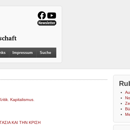
Search
nks
Impressum
Suche
for:
Search Button
Ru
Au
No
itik. Kapitalismus.
Zei
Bü
Me
ΓΑΣΙΑ ΚΑΙ ΤΗΝ ΚΡΙΣΗ