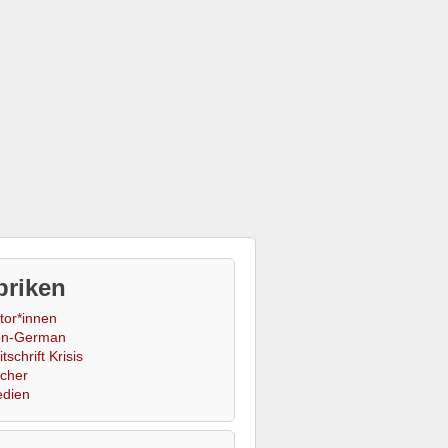
briken
tor*innen
n-German
tschrift Krisis
cher
dien