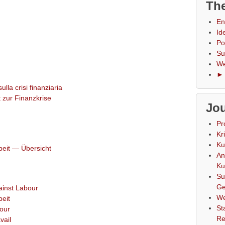
The
En
Id
Po
Su
We
► 
lla crisi finanziaria
 zur Finanzkrise
Jou
Pr
Kr
Ku
beit — Übersicht
An
Ku
Su
Ge
ainst Labour
We
beit
St
our
Re
vail