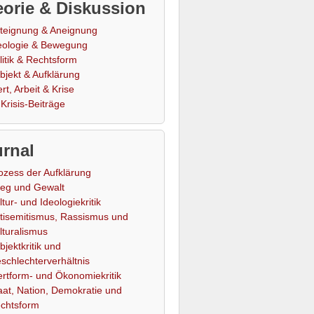
orie & Diskussion
teignung & Aneignung
eologie & Bewegung
litik & Rechtsform
bjekt & Aufklärung
rt, Arbeit & Krise
Krisis-Beiträge
rnal
ozess der Aufklärung
ieg und Gewalt
ltur- und Ideologiekritik
tisemitismus, Rassismus und
lturalismus
bjektkritik und
schlechterverhältnis
rtform- und Ökonomiekritik
aat, Nation, Demokratie und
chtsform