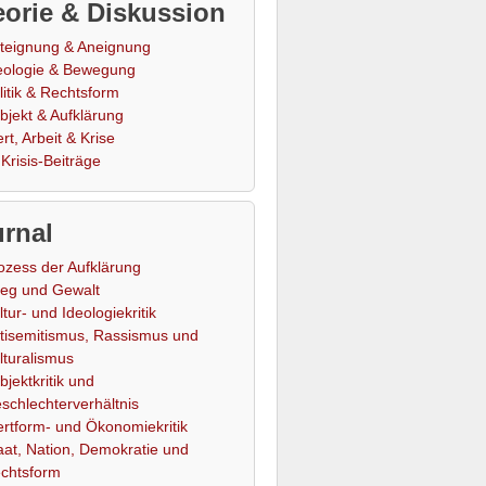
orie & Diskussion
teignung & Aneignung
eologie & Bewegung
litik & Rechtsform
bjekt & Aufklärung
rt, Arbeit & Krise
Krisis-Beiträge
rnal
ozess der Aufklärung
ieg und Gewalt
ltur- und Ideologiekritik
tisemitismus, Rassismus und
lturalismus
bjektkritik und
schlechterverhältnis
rtform- und Ökonomiekritik
aat, Nation, Demokratie und
chtsform