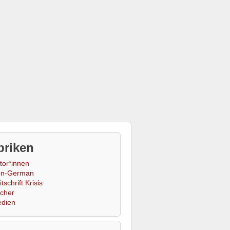
briken
tor*innen
n-German
tschrift Krisis
cher
dien