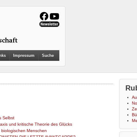
Search
nks
Impressum
Suche
for:
Search Button
Ru
Au
No
Zei
Bü
s Selbst
Me
axis und kritische Theorie des Glücks
 biologischen Menschen