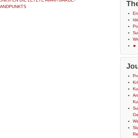
IONISTEN DIE LETZTE AVANTGARDE?
The
TANDPUNKTS
En
Id
Po
Su
We
► 
Jou
Pr
Kr
Ku
An
Ku
Su
Ge
We
St
Re