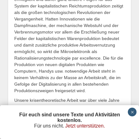
System der kapitalistischen Reichtumsproduktion zeitigt
als die großen technologischen Revolutionen der
Vergangenheit. Hatten Innovationen wie die
Dampfmaschine, der mechanische Webstuhl und der
Verbrennungsmotor vor allem die Erschließung neuer
Felder der kapitalistischen Warenproduktion bedeutet
und damit zusätzliche produktive Arbeitsvernutzung
ermöglicht, so wirkt die Mikroelektronik als
Rationalisierungstechnologie par excellence. Die für die
Produktion von neuen digitalen Produkten wie
Computern, Handys usw. notwendige Arbeit steht in
keinem Verhältnis zu der Masse an Arbeitskraft, die im
Gefolge der Digitalisierung in allen bestehenden
Produktionszweigen freigesetzt wird.
Unsere krisentheoretische Arbeit war über viele Jahre
hinweg darauf fokussiert, die These von der
fundamentalen Krise der Wertproduktion zu
Für euch sind unsere Texte und Aktivitäten
untermauern und zu konkretisieren. Trotzdem spielte in
kostenlos.
Für uns nicht.
Jetzt unterstützen.
unserer Argumentation auch das Phänomen des
„fiktiven Kapitals“ immer schon eine wichtige Rolle.