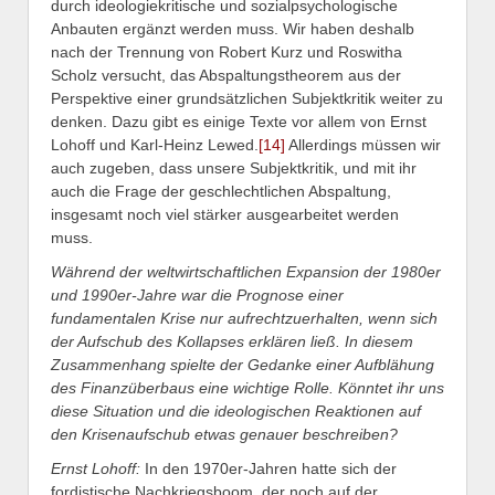
durch ideologiekritische und sozialpsychologische
Anbauten ergänzt werden muss. Wir haben deshalb
nach der Trennung von Robert Kurz und Roswitha
Scholz versucht, das Abspaltungstheorem aus der
Perspektive einer grundsätzlichen Subjektkritik weiter zu
denken. Dazu gibt es einige Texte vor allem von Ernst
Lohoff und Karl-Heinz Lewed.
[14]
Allerdings müssen wir
auch zugeben, dass unsere Subjektkritik, und mit ihr
auch die Frage der geschlechtlichen Abspaltung,
insgesamt noch viel stärker ausgearbeitet werden
muss.
Während der weltwirtschaftlichen Expansion der 1980er
und 1990er-Jahre war die Prognose einer
fundamentalen Krise nur aufrechtzuerhalten, wenn sich
der Aufschub des Kollapses erklären ließ. In diesem
Zusammenhang spielte der Gedanke einer Aufblähung
des Finanzüberbaus eine wichtige Rolle. Könntet ihr uns
diese Situation und die ideologischen Reaktionen auf
den Krisenaufschub etwas genauer beschreiben?
Ernst Lohoff:
In den 1970er-Jahren hatte sich der
fordistische Nachkriegsboom, der noch auf der