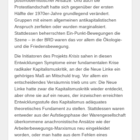
postmodernistischer Ansätze. Und auch die
Protestlandschaft hatte sich gegenüber der ersten
Hälfte der 1970er-Jahre grundlegend verändert.
Gruppen mit einem allgemeinen antikapitalistischen
Anspruch zerfielen oder wurden marginalisiert.
Stattdessen beherrschten Ein-Punkt-Bewegungen die
Szene – in der BRD waren das vor allem die Ökologie-
und die Friedensbewegung.
Die Initiatoren des Projekts
Krisis
sahen in diesen
Entwicklungen Symptome einer fundamentalen Krise
radikaler Kapitalismuskritik, an der die Neue Linke ein
gehöriges Maß an Mitschuld trug. Vor allem ein
entscheidendes Versäumnis trieb uns um: Die Neue
Linke hatte zwar die Kapitalismuskritik wieder entdeckt,
aber ohne sie auf ein neues, der inzwischen erreichten
Entwicklungsstufe des Kapitalismus adäquates
theoretisches Fundament zu stellen. Stattdessen waren
entweder aus der Aufstiegsphase der Warengesellschaft
überkommene anachronistische Ansätze wie der
Arbeiterbewegungs-Marxismus neu eingekleidet
worden, oder man hatte aus dem Fehlen eines