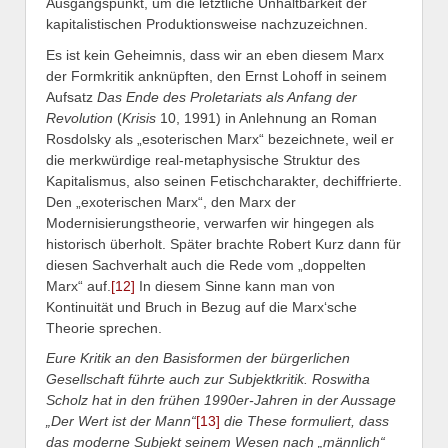
Ausgangspunkt, um die letztliche Unhaltbarkeit der
kapitalistischen Produktionsweise nachzuzeichnen.
Es ist kein Geheimnis, dass wir an eben diesem Marx
der Formkritik anknüpften, den Ernst Lohoff in seinem
Aufsatz
Das Ende des Proletariats als Anfang der
Revolution
(
Krisis
10, 1991) in Anlehnung an Roman
Rosdolsky als „esoterischen Marx“ bezeichnete, weil er
die merkwürdige real-metaphysische Struktur des
Kapitalismus, also seinen Fetischcharakter, dechiffrierte.
Den „exoterischen Marx“, den Marx der
Modernisierungstheorie, verwarfen wir hingegen als
historisch überholt. Später brachte Robert Kurz dann für
diesen Sachverhalt auch die Rede vom „doppelten
Marx“ auf.
[12]
In diesem Sinne kann man von
Kontinuität und Bruch in Bezug auf die Marx‘sche
Theorie sprechen.
Eure
Kritik an den Basisformen der bürgerlichen
Gesellschaft führte auch zur Subjektkritik. Roswitha
Scholz hat in den frühen 1990er-Jahren in der Aussage
„Der Wert ist der Mann“
[13]
die These formuliert, dass
das moderne Subjekt seinem Wesen nach „männlich“