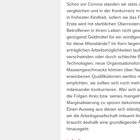
Schon vor Corona standen wir stets
vergleichen und in der Konkurrenz m
in frühester Kindheit, sofern sie da
Ende wird mit sterblichen Überreste
Betroffenen in ihrem Leben nicht ge
genügend Geldmittel für ein würdige
für diese Missstände? Im Kern liegen 
erträglichen Arbeitsmöglichkeiten l
verschwinden oder durch schlechte 
Technologien, neue Organisationsfor
Massengeschmacks können über Nacht
erworbenen Qualifikationen wertlos
empfohlen, sie sollten sich noch meh
miteinander konkurrieren. Wer sich a
die Folgen ihres bzw. seines mangel
Marginalisierung zu spüren bekomm
Einen Ausweg aus dieser sich ständig
wir die Arbeitsgesellschaft mitsamt i
braucht deshalb eine grundlegende
hinausgeht.