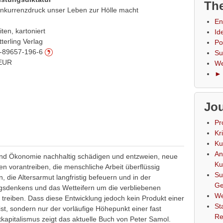
The
nkurrenzdruck unser Leben zur Hölle macht
En
ten, kartoniert
Id
terling Verlag
Po
-89657-196-6
Su
 EUR
We
► 
Jou
Pr
Kr
Ku
An
 und Ökonomie nachhaltig schädigen und entzweien, neue
Ku
n vorantreiben, die menschliche Arbeit überflüssig
Su
, die Altersarmut langfristig befeuern und in der
Ge
ngsdenkens und das Wetteifern um die verbliebenen
We
 treiben. Dass diese Entwicklung jedoch kein Produkt einer
St
t, sondern nur der vorläufige Höhepunkt einer fast
Re
kapitalismus zeigt das aktuelle Buch von Peter Samol.