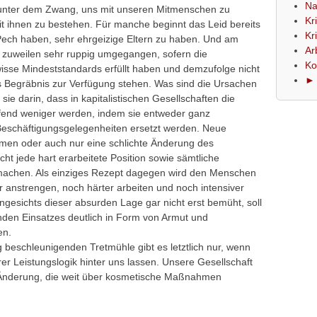
Na
 unter dem Zwang, uns mit unseren Mitmenschen zu
Kr
it ihnen zu bestehen. Für manche beginnt das Leid bereits
Kr
s Pech haben, sehr ehrgeizige Eltern zu haben. Und am
Ar
n zuweilen sehr ruppig umgegangen, sofern die
Ko
wisse Mindeststandards erfüllt haben und demzufolge nicht
► 
s Begräbnis zur Verfügung stehen. Was sind die Ursachen
sie darin, dass in kapitalistischen Gesellschaften die
aufend weniger werden, indem sie entweder ganz
Beschäftigungsgelegenheiten ersetzt werden. Neue
men oder auch nur eine schlichte Änderung des
 jede hart erarbeitete Position sowie sämtliche
 machen. Als einziges Rezept dagegen wird den Menschen
r anstrengen, noch härter arbeiten und noch intensiver
ngesichts dieser absurden Lage gar nicht erst bemüht, soll
nden Einsatzes deutlich in Form von Armut und
en.
 beschleunigenden Tretmühle gibt es letztlich nur, wenn
hrer Leistungslogik hinter uns lassen. Unsere Gesellschaft
 Änderung, die weit über kosmetische Maßnahmen