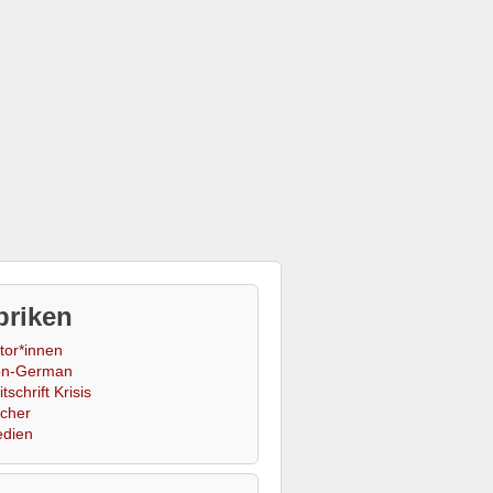
briken
tor*innen
n-German
tschrift Krisis
cher
dien