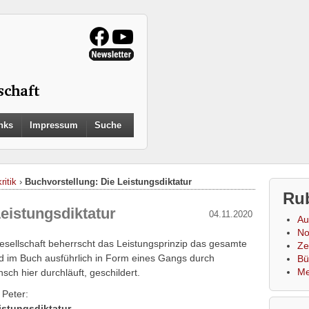
Search
nks
Impressum
Suche
for:
Search Button
ritik
›
Buchvorstellung: Die Leistungsdiktatur
Ru
eistungsdiktatur
04.11.2020
Au
No
 Gesellschaft beherrscht das Leistungsprinzip das gesamte
Zei
rd im Buch ausführlich in Form eines Gangs durch
Bü
Me
ch hier durchläuft, geschildert.
 Peter:
istungsdiktatur