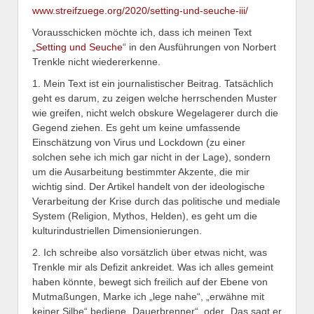
www.streifzuege.org/2020/setting-und-seuche-iii/
Vorausschicken möchte ich, dass ich meinen Text
„
Setting und Seuche
“ in den Ausführungen von Norbert
Trenkle nicht wiedererkenne.
1. Mein Text ist ein journalistischer Beitrag. Tatsächlich
geht es darum, zu zeigen welche herrschenden Muster
wie greifen, nicht welch obskure Wegelagerer durch die
Gegend ziehen. Es geht um keine umfassende
Einschätzung von Virus und Lockdown (zu einer
solchen sehe ich mich gar nicht in der Lage), sondern
um die Ausarbeitung bestimmter Akzente, die mir
wichtig sind. Der Artikel handelt von der ideologische
Verarbeitung der Krise durch das politische und mediale
System (Religion, Mythos, Helden), es geht um die
kulturindustriellen Dimensionierungen.
2. Ich schreibe also vorsätzlich über etwas nicht, was
Trenkle mir als Defizit ankreidet. Was ich alles gemeint
haben könnte, bewegt sich freilich auf der Ebene von
Mutmaßungen, Marke ich „lege nahe“, „erwähne mit
keiner Silbe“ bediene „Dauerbrenner“, oder „Das sagt er