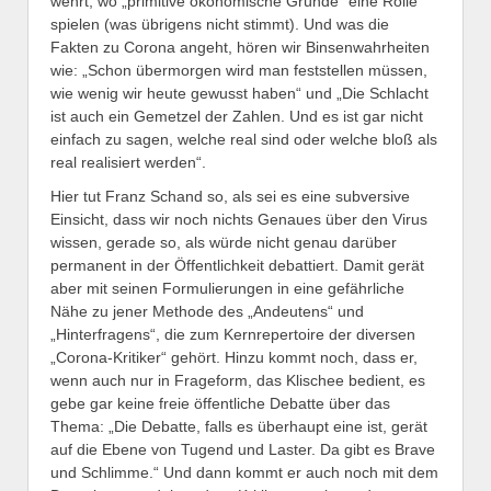
wehrt, wo „primitive ökonomische Gründe“ eine Rolle
spielen (was übrigens nicht stimmt). Und was die
Fakten zu Corona angeht, hören wir Binsenwahrheiten
wie: „Schon übermorgen wird man feststellen müssen,
wie wenig wir heute gewusst haben“ und „Die Schlacht
ist auch ein Gemetzel der Zahlen. Und es ist gar nicht
einfach zu sagen, welche real sind oder welche bloß als
real realisiert werden“.
Hier tut Franz Schand so, als sei es eine subversive
Einsicht, dass wir noch nichts Genaues über den Virus
wissen, gerade so, als würde nicht genau darüber
permanent in der Öffentlichkeit debattiert. Damit gerät
aber mit seinen Formulierungen in eine gefährliche
Nähe zu jener Methode des „Andeutens“ und
„Hinterfragens“, die zum Kernrepertoire der diversen
„Corona-Kritiker“ gehört. Hinzu kommt noch, dass er,
wenn auch nur in Frageform, das Klischee bedient, es
gebe gar keine freie öffentliche Debatte über das
Thema: „Die Debatte, falls es überhaupt eine ist, gerät
auf die Ebene von Tugend und Laster. Da gibt es Brave
und Schlimme.“ Und dann kommt er auch noch mit dem