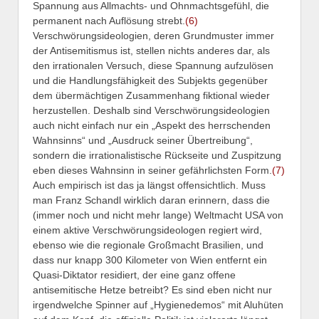
Spannung aus Allmachts- und Ohnmachtsgefühl, die
permanent nach Auflösung strebt.
(6)
Verschwörungsideologien, deren Grundmuster immer
der Antisemitismus ist, stellen nichts anderes dar, als
den irrationalen Versuch, diese Spannung aufzulösen
und die Handlungsfähigkeit des Subjekts gegenüber
dem übermächtigen Zusammenhang fiktional wieder
herzustellen. Deshalb sind Verschwörungsideologien
auch nicht einfach nur ein „Aspekt des herrschenden
Wahnsinns“ und „Ausdruck seiner Übertreibung“,
sondern die irrationalistische Rückseite und Zuspitzung
eben dieses Wahnsinn in seiner gefährlichsten Form.
(7)
Auch empirisch ist das ja längst offensichtlich. Muss
man Franz Schandl wirklich daran erinnern, dass die
(immer noch und nicht mehr lange) Weltmacht USA von
einem aktive Verschwörungsideologen regiert wird,
ebenso wie die regionale Großmacht Brasilien, und
dass nur knapp 300 Kilometer von Wien entfernt ein
Quasi-Diktator residiert, der eine ganz offene
antisemitische Hetze betreibt? Es sind eben nicht nur
irgendwelche Spinner auf „Hygienedemos“ mit Aluhüten