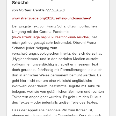
Seuche
von Norbert Trenkle (27.5.2020)
www.streifzuege.org/2020/setting-und-seuche-ii/
Der jüngste Text von Franz Schandl zum politischen
Umgang mit der Corona-Pandemie
(
www.streifzuege.org/2020/setting-und-seuche/
) hat
mich gelinde gesagt sehr befremdet. Obwohl Franz
Schandl jeder Neigung zum
verschwörungsideologischen Irrwitz, der sich derzeit auf
„Hygienedemos“ und in den sozialen Medien austobt,
vollkommen unverdächtig ist, spielt er in seinem Text
doch geradezu fahrlässig mit Formulierungen, die auch
dort in ähnlicher Weise permanent bemüht werden. Es
geht hier nicht nur um eine vielleicht unglückliche
Wortwahl oder darum, bestimmte Begriffe mit Tabu zu
belegen, weil sie von gefährlichen Spinnern und rechten
Taktierern angeeignet wurden. Es geht um den Duktus
des Textes – oder jedenfalls großer Teile des Textes.
Dass der Appell ans nationale Wir zum Kotzen ist,
ebenso wie dieser aalglatte Oberstreber Kurz, der sich