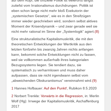
auf dem Kopf, die offizielle Politik ist vielerorts längst
zutiefst vom Irrationalismus durchdrungen. Politik ist
eben schon lange nicht mehr bloß Exekutorin der
„systemischen Gesetze“, wie es in den Streifzügen
immer wieder geschrieben wird, sondern selbst aktives
Moment der Krisendynamik – und zwar gerade weil sie
nicht mehr rational im Sinne der „Systemlogik“ agiert.
(8)
Eine strukturalistische Kapitalismuskritik, die mit den
theoretischen Entwicklungen der Wertkritik aus den
letzten fünfzehn bis zwanzig Jahren nichts anfangen
kann, bekommt solche Entwicklungen nicht zu fassen,
weil sie vollkommen außerhalb ihres kategorialen
Bezugssystems liegen. Sie tendiert dazu, sie
systematisch zu verharmlosen und muss daher
aufpassen, dass sie nicht irgendwann selbst vom
„abweichenden Obskurantismus“ vereinnahmt wird.
(9)
1
Hannes Hofbauer:
Auf den Punkt!
, Rubikon 8.5.2020
2
Norbert Trenkle:
Vorwärts in die Regression
, in: Merlin
Wolf (Hg): Irrwege der Kapitalismuskritik, Aschaffenburg
2017