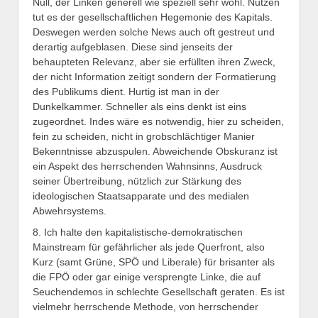
Null, der Linken generell wie speziell sehr wohl. Nutzen
tut es der gesellschaftlichen Hegemonie des Kapitals.
Deswegen werden solche News auch oft gestreut und
derartig aufgeblasen. Diese sind jenseits der
behaupteten Relevanz, aber sie erfüllten ihren Zweck,
der nicht Information zeitigt sondern der Formatierung
des Publikums dient. Hurtig ist man in der
Dunkelkammer. Schneller als eins denkt ist eins
zugeordnet. Indes wäre es notwendig, hier zu scheiden,
fein zu scheiden, nicht in grobschlächtiger Manier
Bekenntnisse abzuspulen. Abweichende Obskuranz ist
ein Aspekt des herrschenden Wahnsinns, Ausdruck
seiner Übertreibung, nützlich zur Stärkung des
ideologischen Staatsapparate und des medialen
Abwehrsystems.
8. Ich halte den kapitalistische-demokratischen
Mainstream für gefährlicher als jede Querfront, also
Kurz (samt Grüne, SPÖ und Liberale) für brisanter als
die FPÖ oder gar einige versprengte Linke, die auf
Seuchendemos in schlechte Gesellschaft geraten. Es ist
vielmehr herrschende Methode, von herrschender