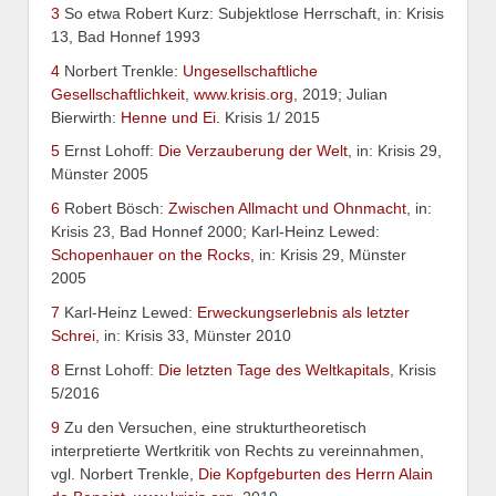
3
So etwa Robert Kurz: Subjektlose Herrschaft, in: Krisis
13, Bad Honnef 1993
4
Norbert Trenkle:
Ungesellschaftliche
Gesellschaftlichkeit
,
www.krisis.org
, 2019; Julian
Bierwirth:
Henne und Ei
. Krisis 1/ 2015
5
Ernst Lohoff:
Die Verzauberung der Welt
, in: Krisis 29,
Münster 2005
6
Robert Bösch:
Zwischen Allmacht und Ohnmacht
, in:
Krisis 23, Bad Honnef 2000; Karl-Heinz Lewed:
Schopenhauer on the Rocks
, in: Krisis 29, Münster
2005
7
Karl-Heinz Lewed:
Erweckungserlebnis als letzter
Schrei
, in: Krisis 33, Münster 2010
8
Ernst Lohoff:
Die letzten Tage des Weltkapitals
, Krisis
5/2016
9
Zu den Versuchen, eine strukturtheoretisch
interpretierte Wertkritik von Rechts zu vereinnahmen,
vgl. Norbert Trenkle,
Die Kopfgeburten des Herrn Alain