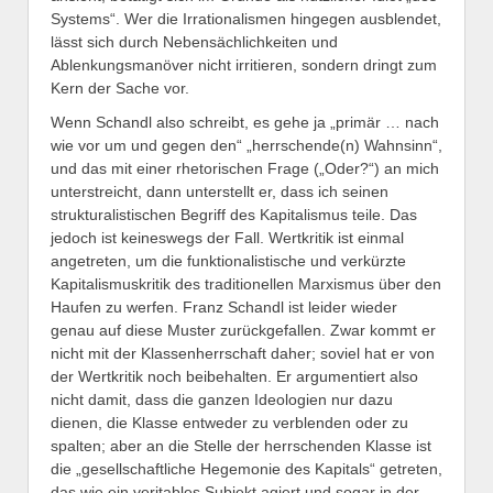
Systems“. Wer die Irrationalismen hingegen ausblendet,
lässt sich durch Nebensächlichkeiten und
Ablenkungsmanöver nicht irritieren, sondern dringt zum
Kern der Sache vor.
Wenn Schandl also schreibt, es gehe ja „primär … nach
wie vor um und gegen den“ „herrschende(n) Wahnsinn“,
und das mit einer rhetorischen Frage („Oder?“) an mich
unterstreicht, dann unterstellt er, dass ich seinen
strukturalistischen Begriff des Kapitalismus teile. Das
jedoch ist keineswegs der Fall. Wertkritik ist einmal
angetreten, um die funktionalistische und verkürzte
Kapitalismuskritik des traditionellen Marxismus über den
Haufen zu werfen. Franz Schandl ist leider wieder
genau auf diese Muster zurückgefallen. Zwar kommt er
nicht mit der Klassenherrschaft daher; soviel hat er von
der Wertkritik noch beibehalten. Er argumentiert also
nicht damit, dass die ganzen Ideologien nur dazu
dienen, die Klasse entweder zu verblenden oder zu
spalten; aber an die Stelle der herrschenden Klasse ist
die „gesellschaftliche Hegemonie des Kapitals“ getreten,
das wie ein veritables Subjekt agiert und sogar in der