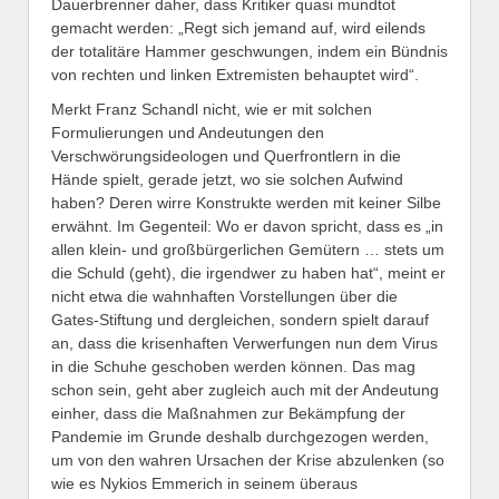
Dauerbrenner daher, dass Kritiker quasi mundtot
gemacht werden: „Regt sich jemand auf, wird eilends
der totalitäre Hammer geschwungen, indem ein Bündnis
von rechten und linken Extremisten behauptet wird“.
Merkt Franz Schandl nicht, wie er mit solchen
Formulierungen und Andeutungen den
Verschwörungsideologen und Querfrontlern in die
Hände spielt, gerade jetzt, wo sie solchen Aufwind
haben? Deren wirre Konstrukte werden mit keiner Silbe
erwähnt. Im Gegenteil: Wo er davon spricht, dass es „in
allen klein- und großbürgerlichen Gemütern … stets um
die Schuld (geht), die irgendwer zu haben hat“, meint er
nicht etwa die wahnhaften Vorstellungen über die
Gates-Stiftung und dergleichen, sondern spielt darauf
an, dass die krisenhaften Verwerfungen nun dem Virus
in die Schuhe geschoben werden können. Das mag
schon sein, geht aber zugleich auch mit der Andeutung
einher, dass die Maßnahmen zur Bekämpfung der
Pandemie im Grunde deshalb durchgezogen werden,
um von den wahren Ursachen der Krise abzulenken (so
wie es Nykios Emmerich in seinem überaus