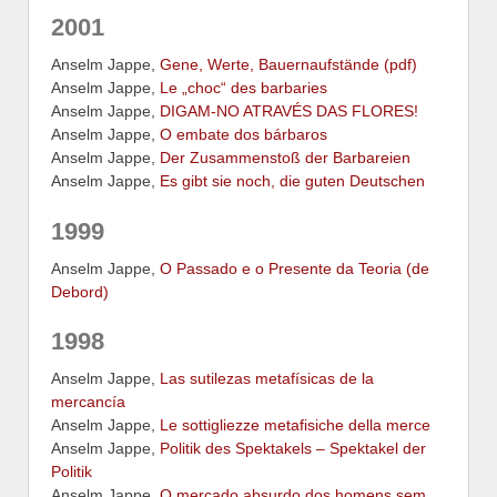
2001
Anselm Jappe,
Gene, Werte, Bauernaufstände (pdf)
Anselm Jappe,
Le „choc“ des barbaries
Anselm Jappe,
DIGAM-NO ATRAVÉS DAS FLORES!
Anselm Jappe,
O embate dos bárbaros
Anselm Jappe,
Der Zusammenstoß der Barbareien
Anselm Jappe,
Es gibt sie noch, die guten Deutschen
1999
Anselm Jappe,
O Passado e o Presente da Teoria (de
Debord)
1998
Anselm Jappe,
Las sutilezas metafísicas de la
mercancía
Anselm Jappe,
Le sottigliezze metafisiche della merce
Anselm Jappe,
Politik des Spektakels – Spektakel der
Politik
Anselm Jappe,
O mercado absurdo dos homens sem