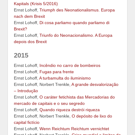
Kapitals (Krisis 5/2016)
Ernst Lohoff,
Triumph des Neonationalismus. Europa
nach dem Brexit
Ernst Lohoff,
Di cosa parliamo quando parliamo di
Brexit?
Ernst Lohoff,
Triunfo do Neonacionalismo. A Europa
depois dos Brexit
2015
Ernst Lohoff,
Incêndio no carro de bombeiros
Ernst Lohoff,
Fugas para frente
Ernst Lohoff,
A turbamulta do iluminismo
Ernst Lohoff, Norbert Trenkle,
A grande desvalorização
– Introdução
Ernst Lohoff,
O caráter fetichista das Mercadorias do
mercado de capitais e o seu segredo
Ernst Lohoff,
Quando riqueza destrói riqueza
Ernst Lohoff, Norbert Trenkle,
O depósito de lixo do
capital fictício
Ernst Lohoff,
Wenn Reichtum Reichtum vernichtet