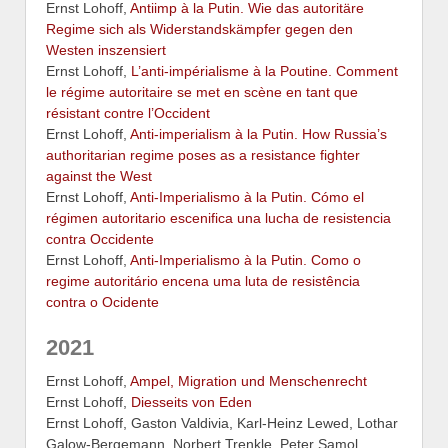
Ernst Lohoff,
Antiimp à la Putin. Wie das autoritäre
Regime sich als Widerstandskämpfer gegen den
Westen inszensiert
Ernst Lohoff,
L’anti-impérialisme à la Poutine. Comment
le régime autoritaire se met en scène en tant que
résistant contre l’Occident
Ernst Lohoff,
Anti-imperialism à la Putin. How Russia’s
authoritarian regime poses as a resistance fighter
against the West
Ernst Lohoff,
Anti-Imperialismo à la Putin. Cómo el
régimen autoritario escenifica una lucha de resistencia
contra Occidente
Ernst Lohoff,
Anti-Imperialismo à la Putin. Como o
regime autoritário encena uma luta de resistência
contra o Ocidente
2021
Ernst Lohoff,
Ampel, Migration und Menschenrecht
Ernst Lohoff,
Diesseits von Eden
Ernst Lohoff, Gaston Valdivia, Karl-Heinz Lewed, Lothar
Galow-Bergemann, Norbert Trenkle, Peter Samol,