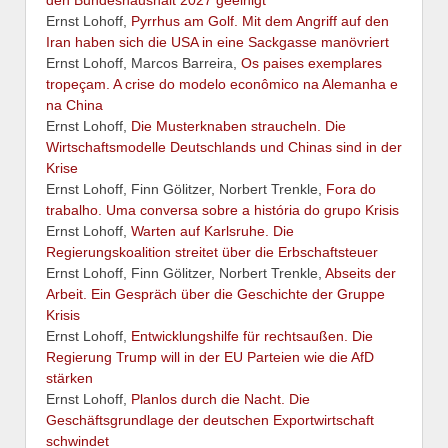
den Bundeshaushalt 2027 geeinigt
Ernst Lohoff,
Pyrrhus am Golf. Mit dem Angriff auf den
Iran haben sich die USA in eine Sackgasse manövriert
Ernst Lohoff, Marcos Barreira,
Os paises exemplares
tropeçam. A crise do modelo econômico na Alemanha e
na China
Ernst Lohoff,
Die Musterknaben straucheln. Die
Wirtschaftsmodelle Deutschlands und Chinas sind in der
Krise
Ernst Lohoff, Finn Gölitzer, Norbert Trenkle,
Fora do
trabalho. Uma conversa sobre a história do grupo Krisis
Ernst Lohoff,
Warten auf Karlsruhe. Die
Regierungskoalition streitet über die Erbschaftsteuer
Ernst Lohoff, Finn Gölitzer, Norbert Trenkle,
Abseits der
Arbeit. Ein Gespräch über die Geschichte der Gruppe
Krisis
Ernst Lohoff,
Entwicklungshilfe für rechtsaußen. Die
Regierung Trump will in der EU Parteien wie die AfD
stärken
Ernst Lohoff,
Planlos durch die Nacht. Die
Geschäftsgrundlage der deutschen Exportwirtschaft
schwindet