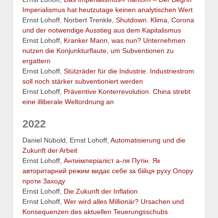
Imperialismus hat heutzutage keinen analytischen Wert
Ernst Lohoff, Norbert Trenkle,
Shutdown. Klima, Corona
und der notwendige Ausstieg aus dem Kapitalismus
Ernst Lohoff,
Kranker Mann, was nun? Unternehmen
nutzen die Konjunkturflaute, um Subventionen zu
ergattern
Ernst Lohoff,
Stützräder für die Industrie. Industriestrom
soll noch stärker subventioniert werden
Ernst Lohoff,
Präventive Konterrevolution. China strebt
eine illiberale Weltordnung an
2022
Daniel Nübold, Ernst Lohoff,
Automatisierung und die
Zukunft der Arbeit
Ernst Lohoff,
Антиімперіаліст а-ля Путін. Як
авторитарний режим видає себе за бійця руху Опору
проти Заходу
Ernst Lohoff,
Die Zukunft der Inflation
Ernst Lohoff,
Wer wird alles Millionär? Ursachen und
Konsequenzen des aktuellen Teuerungsschubs