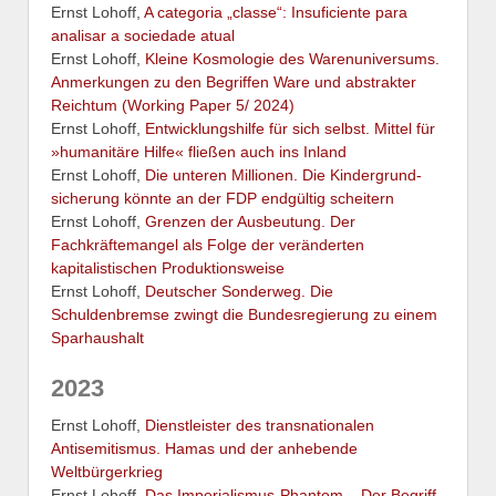
Ernst Lohoff,
A categoria „classe“: Insuficiente para
analisar a sociedade atual
Ernst Lohoff,
Kleine Kosmologie des Warenuniversums.
Anmerkungen zu den Begriffen Ware und abstrakter
Reichtum (Working Paper 5/ 2024)
Ernst Lohoff,
Entwicklungshilfe für sich selbst. Mittel für
»humanitäre Hilfe« fließen auch ins Inland
Ernst Lohoff,
Die unteren Millionen. Die Kindergrund-
sicherung könnte an der FDP endgültig scheitern
Ernst Lohoff,
Grenzen der Ausbeutung. Der
Fachkräftemangel als Folge der veränderten
kapitalistischen Produktionsweise
Ernst Lohoff,
Deutscher Sonderweg. Die
Schuldenbremse zwingt die Bundesregierung zu einem
Sparhaushalt
2023
Ernst Lohoff,
Dienstleister des transnationalen
Antisemitismus. Hamas und der anhebende
Weltbürgerkrieg
Ernst Lohoff,
Das Imperialismus-Phantom – Der Begriff