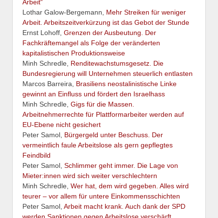
Arbeit“
Lothar Galow-Bergemann,
Mehr Streiken für weniger
Arbeit. Arbeitszeitverkürzung ist das Gebot der Stunde
Ernst Lohoff,
Grenzen der Ausbeutung. Der
Fachkräftemangel als Folge der veränderten
kapitalistischen Produktionsweise
Minh Schredle,
Renditewachstumsgesetz. Die
Bundesregierung will Unternehmen steuerlich entlasten
Marcos Barreira,
Brasiliens neostalinistische Linke
gewinnt an Einfluss und fördert den Israelhass
Minh Schredle,
Gigs für die Massen.
Arbeitnehmerrechte für Plattformarbeiter werden auf
EU-Ebene nicht gesichert
Peter Samol,
Bürgergeld unter Beschuss. Der
vermeintlich faule Arbeitslose als gern gepflegtes
Feindbild
Peter Samol,
Schlimmer geht immer. Die Lage von
Mieter:innen wird sich weiter verschlechtern
Minh Schredle,
Wer hat, dem wird gegeben. Alles wird
teurer – vor allem für untere Einkommensschichten
Peter Samol,
Arbeit macht krank. Auch dank der SPD
werden Sanktionen gegen Arbeitslose verschärft.