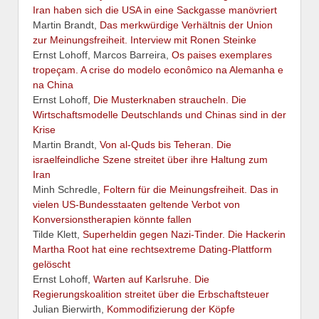
Iran haben sich die USA in eine Sackgasse manövriert
Martin Brandt,
Das merkwürdige Verhältnis der Union
zur Meinungsfreiheit. Interview mit Ronen Steinke
Ernst Lohoff, Marcos Barreira,
Os paises exemplares
tropeçam. A crise do modelo econômico na Alemanha e
na China
Ernst Lohoff,
Die Musterknaben straucheln. Die
Wirtschaftsmodelle Deutschlands und Chinas sind in der
Krise
Martin Brandt,
Von al-Quds bis Teheran. Die
israelfeindliche Szene streitet über ihre Haltung zum
Iran
Minh Schredle,
Foltern für die Meinungsfreiheit. Das in
vielen US-Bundesstaaten geltende Verbot von
Konversionstherapien könnte fallen
Tilde Klett,
Superheldin gegen Nazi-Tinder. Die Hackerin
Martha Root hat eine rechtsextreme Dating-Plattform
gelöscht
Ernst Lohoff,
Warten auf Karlsruhe. Die
Regierungskoalition streitet über die Erbschaftsteuer
Julian Bierwirth,
Kommodifizierung der Köpfe