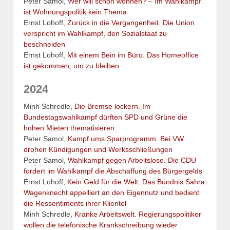
Peter Samol,
Wer will schon wohnen? – Im Wahlkampf
ist Wohnungspolitik kein Thema
Ernst Lohoff,
Zurück in die Vergangenheit. Die Union
verspricht im Wahlkampf, den Sozialstaat zu
beschneiden
Ernst Lohoff,
Mit einem Bein im Büro. Das Homeoffice
ist gekommen, um zu bleiben
2024
Minh Schredle,
Die Bremse lockern. Im
Bundestagswahlkampf dürften SPD und Grüne die
hohen Mieten thematisieren
Peter Samol,
Kampf ums Sparprogramm. Bei VW
drohen Kündigungen und Werksschließungen
Peter Samol,
Wahlkampf gegen Arbeitslose. Die CDU
fordert im Wahlkampf die Abschaffung des Bürgergelds
Ernst Lohoff,
Kein Geld für die Welt. Das Bündnis Sahra
Wagenknecht appelliert an den Eigennutz und bedient
die Ressentiments ihrer Klientel
Minh Schredle,
Kranke Arbeitswelt. Regierungspolitiker
wollen die telefonische Krankschreibung wieder