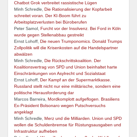
Chatbot Grok verbreitet rassistische Lügen
Minh Schredle,
Die Rationalisierung der Kopfarbeit
schreitet voran. Der KI-Boom führt zu
Arbeitsplatzverlusten bei Büroberufen
Peter Samol,
Furcht vor der Insolvenz. Bei Ford in Köln
wurde gegen Stellenabbau gestreikt
Ernst Lohoff,
Die neuen Trumponomics. Donald Trumps
Zollpolitik will die Krisenkosten auf die Handelspartner
abwälzen
Minh Schredle,
Die Rückschrittskoalition. Der
Koalitionsvertrag von SPD und Union beinhaltet harte
Einschränkungen von Asylrecht und Sozialstaat
Ernst Lohoff,
Der Kampf an der Supermarktkasse.
Russland stellt nicht nur eine militärische, sondern eine
politische Herausforderung dar
Marcos Barreira,
Mordkomplott aufgeflogen. Brasiliens
Ex-Präsident Bolsonaro wegen Putschversuchs
angeklagt
Minh Schredle,
Merz und die Milliarden. Union und SPD
wollen die Schuldenbremse für Rüstungsausgaben und
Infrastruktur aufheben