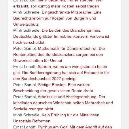
Ernst Lohoff,
Mehr bezahlen, früher sterben. Wer
erkrankt, soll künftig mehr Kosten selbst tragen
Minh Schredle,
Eingeschränkte Mitsprache. Eine
Baurechtsreform auf Kosten von Bürgern und
Umweltschutz
Minh Schredle,
Die Leiden des Branchenprimus.
Deutschlands größter Immobilienkonzern Vonovia ist
hoch verschuldet
Peter Samol,
Mathematik für Dünnbrettbohrer. Die
Rentenpläne des Bundeskanzlers sorgen bei den
Gewerkschaften für Unmut
Ernst Lohoff,
Sparen, wo es am wenigsten zu holen
gibt. Die Bundesregierung hat sich auf Eckpunkte für
den Bundeshaushalt 2027 geeinigt
Peter Samol,
Stetige Erosion. Eine weitere
Beschneidung der gesetzlichen Rente droht
Peter Samol,
Arbeitskult und Abstiegsdrohung. Der
kriselnden deutschen Wirtschaft helfen Mehrarbeit und
Sozialkürzungen nicht
Minh Schredle,
Kein Frühling für die Mittellosen.
Unsoziale Reformen
Ernst Lohoff,
Pyrrhus am Golf. Mit dem Angriff auf den