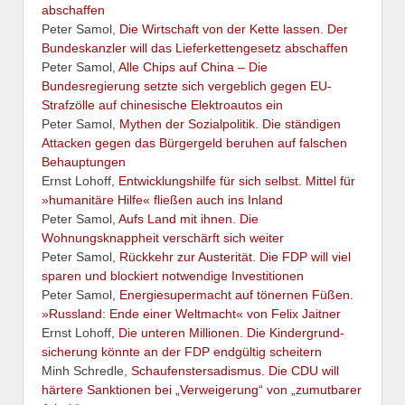
abschaffen
Peter Samol,
Die Wirtschaft von der Kette lassen. Der
Bundeskanzler will das Lieferkettengesetz abschaffen
Peter Samol,
Alle Chips auf China – Die
Bundesregierung setzte sich vergeblich gegen EU-
Strafzölle auf chinesische Elektroautos ein
Peter Samol,
Mythen der Sozialpolitik. Die ständigen
Attacken gegen das Bürgergeld beruhen auf falschen
Behauptungen
Ernst Lohoff,
Entwicklungshilfe für sich selbst. Mittel für
»humanitäre Hilfe« fließen auch ins Inland
Peter Samol,
Aufs Land mit ihnen. Die
Wohnungsknappheit verschärft sich weiter
Peter Samol,
Rückkehr zur Austerität. Die FDP will viel
sparen und blockiert notwendige Investitionen
Peter Samol,
Energiesupermacht auf tönernen Füßen.
»Russland: Ende einer Weltmacht« von Felix Jaitner
Ernst Lohoff,
Die unteren Millionen. Die Kindergrund-
sicherung könnte an der FDP endgültig scheitern
Minh Schredle,
Schaufenstersadismus. Die CDU will
härtere Sanktionen bei „Verweigerung“ von „zumutbarer