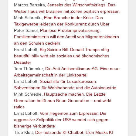
Marcos Barreira,
Jenseits des Wirtschaftskriegs. Das
Weiße Haus will Brasilien mit Zöllen politisch erpressen
Minh Schredle,
Eine Branche in der Krise. Das
Taxigewerbe leidet an der Konkurrenz durch Uber
Peter Samol,
Planlose Problemprivatisierung.
Familienministerin will den Anteil von Migrantenkindern
an den Schulen deckeln
Ernst Lohoff,
Big Suicide Bill. Donald Trumps »big
beautiful bill« wird ein soziales und ökonomisches
Desaster
Tom Thümmler,
Die Anti-Antisemitismus-AG. Eine neue
Arbeitsgemeinschaft in der Linkspartei
Ernst Lohoff,
Sozialhilfe für Luxuskarossen.
Subventionen für Wohlhabende und die Autoindustrie
Minh Schredle,
Hauptsache machen. Die Letzte
Generation heißt nun Neue Generation – und wirkt
ratlos
Ernst Lohoff,
Vom Hegemon zum Erpresser. Die
aggressive Zollpolitik der USA wendet sich gegen
bisherige Verbündete
Tilde Klett,
Der hetzende KI-Chatbot. Elon Musks KI-