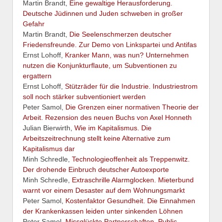
Martin Brandt,
Eine gewaltige Herausforderung.
Deutsche Jüdinnen und Juden schweben in großer
Gefahr
Martin Brandt,
Die Seelenschmerzen deutscher
Friedensfreunde. Zur Demo von Linkspartei und Antifas
Ernst Lohoff,
Kranker Mann, was nun? Unternehmen
nutzen die Konjunkturflaute, um Subventionen zu
ergattern
Ernst Lohoff,
Stützräder für die Industrie. Industriestrom
soll noch stärker subventioniert werden
Peter Samol,
Die Grenzen einer normativen Theorie der
Arbeit. Rezension des neuen Buchs von Axel Honneth
Julian Bierwirth,
Wie im Kapitalismus. Die
Arbeitszeitrechnung stellt keine Alternative zum
Kapitalismus dar
Minh Schredle,
Technologieoffenheit als Treppenwitz.
Der drohende Einbruch deutscher Autoexporte
Minh Schredle,
Extraschrille Alarmglocken. Mieterbund
warnt vor einem Desaster auf dem Wohnungsmarkt
Peter Samol,
Kostenfaktor Gesundheit. Die Einnahmen
der Krankenkassen leiden unter sinkenden Löhnen
Peter Samol,
Missglückte Partnerschaften. Public