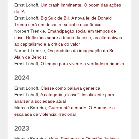
Ernst Lohoff,
Um crash imminente. O boom das ações
de IA
Ernst Lohoff,
Big Suicide Bill. A nova lei de Donald
Trump será um desastre social e econômico
Norbert Trenkle,
Emancipação social em tempos de
crise. Reflexões sobre a teoria da crise, as alternativas
ao capitalismo e a crítica do valor
Norbert Trenkle,
Os produtos da imaginação do Sr.
Alain de Benoist
Ernst Lohoff,
O tempo para viver é a verdadeira riqueza
2024
Ernst Lohoff,
Classe como palavra genérica
Ernst Lohoff,
A categoria „classe“: Insuficiente para
analisar a sociedade atual
Marcos Barreira,
Guerra atè a morte. O Hamas e a
escalada da violência irracional
2023
Marcos Barreira,
Marx, Postone e a Questão Judaica