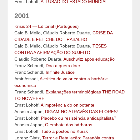
Ernst Lohoff,
A ILUSÃO DO ESTADO MUNDIAL
2001
Krisis 24 — Editorial (Português)
Caio B. Mello, Cláudio Roberto Duarte,
CRISE DA
CIDADE E FETICHE DO TRABALHO
Caio B. Mello, Cláudio Roberto Duarte,
TESES
CONTRA A AFIRMAÇÃO DO SUJEITO
Cláudio Roberto Duarte,
Auschwitz após educação
Franz Schandl,
Doa a quem doer
Franz Schandl,
Inifinite Justice
Amir Assadi,
A crítica do valor contra a barbárie
económica
Franz Schandl,
Explanações terminológicas THE ROAD
TO NOWHERE
Ernst Lohoff,
A impotência do onipotente
Anselm Jappe,
DIGAM-NO ATRAVÉS DAS FLORES!
Ernst Lohoff,
Placebo ou resistência anticapitalista?
Anselm Jappe,
O embate dos bárbaros
Ernst Lohoff,
Tudo a postos no Kursk
Lorenz Glatz,
Terror e Retaliação: Paranóia contra