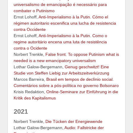
universalismo de emancipação é necessário para
combater o Putinismo
Ernst Lohoff,
Anti-Imperialismo à la Putin. Cómo el
régimen autoritario escenifica una lucha de resistencia
contra Occidente
Ernst Lohoff,
Anti-Imperialismo à la Putin. Como o
regime autoritário encena uma luta de resistência
contra o Ocidente
Norbert Trenkle,
False front. To oppose Putinism what is
needed is a new emancipatory universalism
Lothar Galow-Bergemann,
Genug geschwitzt! Eine
Studie von Steffen Liebig zur Arbeitszeitverkürzung
Marcos Barreira,
Brasil em tempos de declínio social.
Comentários sobre a pós-política no governo Bolsonaro
Krisis Redaktion,
Online-Seminare zur Einführung in die
Kritik des Kapitalismus
2021
Norbert Trenkle,
Die Tücken der Energiewende
Lothar Galow-Bergemann,
Audio: Fallstricke der