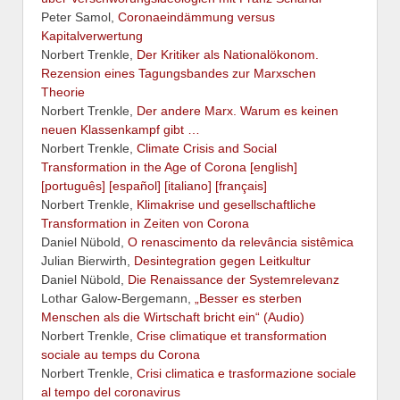
Peter Samol,
Coronaeindämmung versus
Kapitalverwertung
Norbert Trenkle,
Der Kritiker als Nationalökonom.
Rezension eines Tagungsbandes zur Marxschen
Theorie
Norbert Trenkle,
Der andere Marx. Warum es keinen
neuen Klassenkampf gibt …
Norbert Trenkle,
Climate Crisis and Social
Transformation in the Age of Corona [english]
[português] [español] [italiano] [français]
Norbert Trenkle,
Klimakrise und gesellschaftliche
Transformation in Zeiten von Corona
Daniel Nübold,
O renascimento da relevância sistêmica
Julian Bierwirth,
Desintegration gegen Leitkultur
Daniel Nübold,
Die Renaissance der Systemrelevanz
Lothar Galow-Bergemann,
„Besser es sterben
Menschen als die Wirtschaft bricht ein“ (Audio)
Norbert Trenkle,
Crise climatique et transformation
sociale au temps du Corona
Norbert Trenkle,
Crisi climatica e trasformazione sociale
al tempo del coronavirus