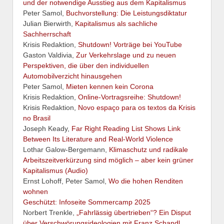
und der notwendige Ausstieg aus dem Kapitalismus
Peter Samol,
Buchvorstellung: Die Leistungsdiktatur
Julian Bierwirth,
Kapitalismus als sachliche
Sachherrschaft
Krisis Redaktion,
Shutdown! Vorträge bei YouTube
Gaston Valdivia,
Zur Verkehrslage und zu neuen
Perspektiven, die über den individuellen
Automobilverzicht hinausgehen
Peter Samol,
Mieten kennen kein Corona
Krisis Redaktion,
Online-Vortragsreihe: Shutdown!
Krisis Redaktion,
Novo espaço para os textos da Krisis
no Brasil
Joseph Keady,
Far Right Reading List Shows Link
Between Its Literature and Real-World Violence
Lothar Galow-Bergemann,
Klimaschutz und radikale
Arbeitszeitverkürzung sind möglich – aber kein grüner
Kapitalismus (Audio)
Ernst Lohoff, Peter Samol,
Wo die hohen Renditen
wohnen
Geschützt: Infoseite Sommercamp 2025
Norbert Trenkle,
„Fahrlässig übertrieben“? Ein Disput
über Verschwörungsideologien mit Franz Schandl