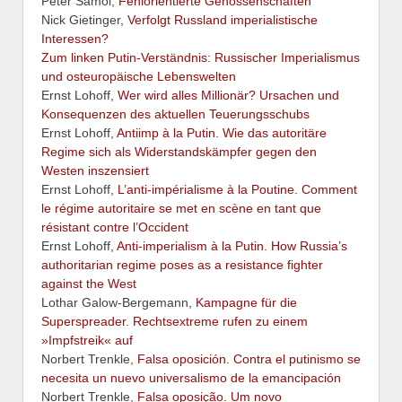
Peter Samol,
Fehlorientierte Genossenschaften
Nick Gietinger,
Verfolgt Russland imperialistische
Interessen?
Zum linken Putin-Verständnis: Russischer Imperialismus
und osteuropäische Lebenswelten
Ernst Lohoff,
Wer wird alles Millionär? Ursachen und
Konsequenzen des aktuellen Teuerungsschubs
Ernst Lohoff,
Antiimp à la Putin. Wie das autoritäre
Regime sich als Widerstandskämpfer gegen den
Westen inszensiert
Ernst Lohoff,
L’anti-impérialisme à la Poutine. Comment
le régime autoritaire se met en scène en tant que
résistant contre l’Occident
Ernst Lohoff,
Anti-imperialism à la Putin. How Russia’s
authoritarian regime poses as a resistance fighter
against the West
Lothar Galow-Bergemann,
Kampagne für die
Superspreader. Rechtsextreme rufen zu einem
»Impfstreik« auf
Norbert Trenkle,
Falsa oposición. Contra el putinismo se
necesita un nuevo universalismo de la emancipación
Norbert Trenkle,
Falsa oposição. Um novo