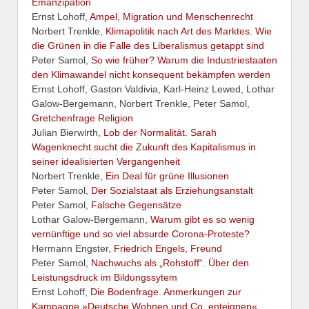
Emanzipation
Ernst Lohoff,
Ampel, Migration und Menschenrecht
Norbert Trenkle,
Klimapolitik nach Art des Marktes. Wie
die Grünen in die Falle des Liberalismus getappt sind
Peter Samol,
So wie früher? Warum die Industriestaaten
den Klimawandel nicht konsequent bekämpfen werden
Ernst Lohoff, Gaston Valdivia, Karl-Heinz Lewed, Lothar
Galow-Bergemann, Norbert Trenkle, Peter Samol,
Gretchenfrage Religion
Julian Bierwirth,
Lob der Normalität. Sarah
Wagenknecht sucht die Zukunft des Kapitalismus in
seiner idealisierten Vergangenheit
Norbert Trenkle,
Ein Deal für grüne Illusionen
Peter Samol,
Der Sozialstaat als Erziehungsanstalt
Peter Samol,
Falsche Gegensätze
Lothar Galow-Bergemann,
Warum gibt es so wenig
vernünftige und so viel absurde Corona-Proteste?
Hermann Engster,
Friedrich Engels, Freund
Peter Samol,
Nachwuchs als „Rohstoff“. Über den
Leistungsdruck im Bildungssytem
Ernst Lohoff,
Die Bodenfrage. Anmerkungen zur
Kampagne »Deutsche Wohnen und Co. enteignen«