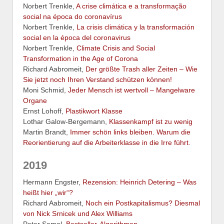
Norbert Trenkle,
A crise climática e a transformação
social na época do coronavírus
Norbert Trenkle,
La crisis climática y la transformación
social en la época del coronavirus
Norbert Trenkle,
Climate Crisis and Social
Transformation in the Age of Corona
Richard Aabromeit,
Der größte Trash aller Zeiten – Wie
Sie jetzt noch Ihren Verstand schützen können!
Moni Schmid,
Jeder Mensch ist wertvoll – Mangelware
Organe
Ernst Lohoff,
Plastikwort Klasse
Lothar Galow-Bergemann,
Klassenkampf ist zu wenig
Martin Brandt,
Immer schön links bleiben. Warum die
Reorientierung auf die Arbeiterklasse in die Irre führt.
2019
Hermann Engster,
Rezension: Heinrich Detering – Was
heißt hier „wir“?
Richard Aabromeit,
Noch ein Postkapitalismus? Diesmal
von Nick Srnicek und Alex Williams
Peter Samol,
Bestseller-Algorithmen