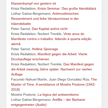
Klassenkampf von gestern ist
Krisis Redaktion,
Krisis-Seminar: Das große Identitätärä
Lothar Galow-Bergemann,
Antimuslimisches
Ressentiment und linke Versäumnisse in der
Islamdebatte
Peter Samol,
Das Kapital wohnt nicht
Krisis Redaktion, Norbert Trenkle,
Vinte anos do
Manifesto contra o trabalho. Adendo à quarta edição
alemã
Peter Samol,
Hotline-Spionage
Krisis Redaktion,
Manifest gegen die Arbeit: Vierte
Druckauflage erschienen
Krisis Redaktion, Norbert Trenkle,
Das Manifest gegen
die Arbeit zwanzig Jahre später. Nachwort zur vierten
Auflage
Facundo Nahuel Martin, Juan Diego González Rúa,
The
Master of Time. A semblance of Moishe Postone (1942-
2018)
Moishe Postone,
La lógica del antisemitismo
Lothar Galow-Bergemann,
AntiBa – der Barbarei
entgegentreten (Audio)